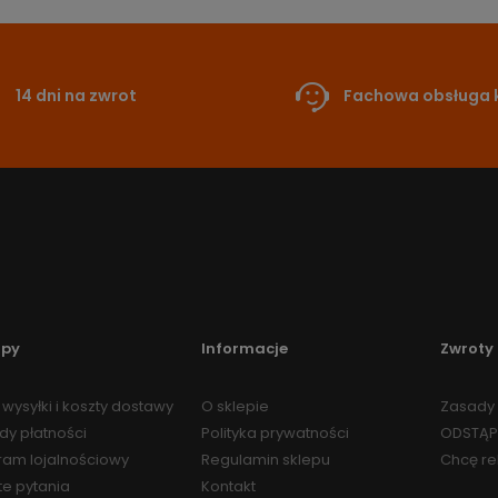
14 dni na zwrot
Fachowa obsługa k
upy
Informacje
Zwroty 
wysyłki i koszty dostawy
O sklepie
Zasady 
dy płatności
Polityka prywatności
ODSTĄP
ram lojalnościowy
Regulamin sklepu
Chcę r
te pytania
Kontakt