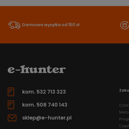
Darmowa wysyłka od 150 zł
Zak
kom. 532 713 323
kom. 508 740 143
Czas 
Meto
sklep@e-hunter.pl
Prog
Częs