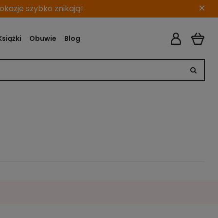
×
kazje szybko znikają!
Książki
Obuwie
Blog