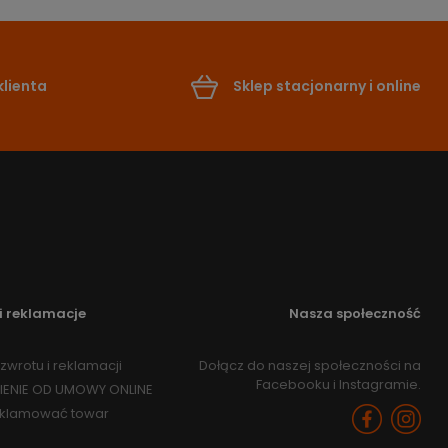
lienta
Sklep stacjonarny i online
i reklamacje
Nasza społeczność
zwrotu i reklamacji
Dołącz do naszej społeczności na
Facebooku i Instagramie.
IENIE OD UMOWY ONLINE
eklamować towar