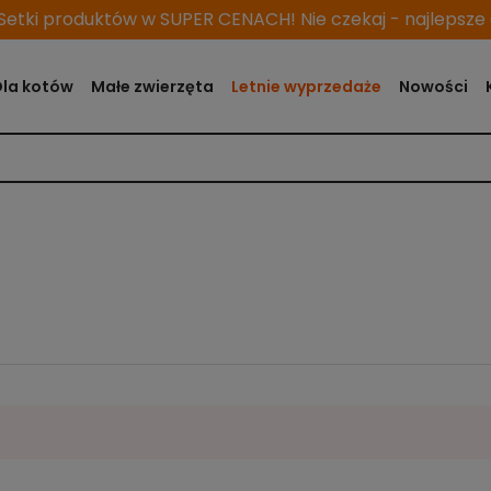
etki produktów w SUPER CENACH! Nie czekaj - najlepsze o
Dla kotów
Małe zwierzęta
Letnie wyprzedaże
Nowości