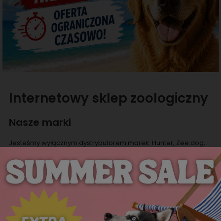
Internetowy sklep zoologiczny
Nasze marki
Jesteśmy wyłącznym dystrybutorem marek: Hunter, Zee.dog,
Curli, Flamingo, Bubeck, Freedog, oferujących wysokiej jakości
produkty dla psów i kotów oraz producentem ekologicznych
worków Eco Pets. Jesteśmy również dystrybutorem Rouchette -
marki oferującej obuwie dla kobiet, mężczyzn i dzieci.