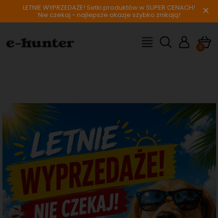
LETNIE WYPRZEDAŻE! Setki produktów w SUPER CENACH!
×
Nie czekaj - najlepsze okazje szybko znikają!