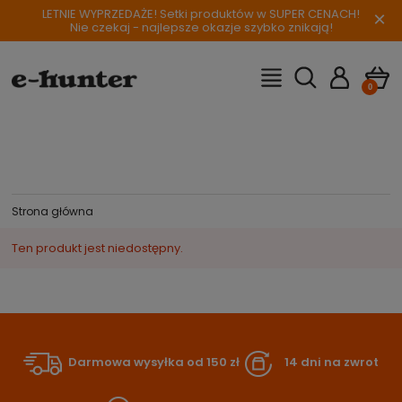
LETNIE WYPRZEDAŻE! Setki produktów w SUPER CENACH!
×
Nie czekaj - najlepsze okazje szybko znikają!
Strona główna
Ten produkt jest niedostępny.
Darmowa wysyłka od 150 zł
14 dni na zwrot