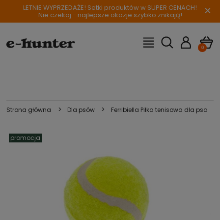
LETNIE WYPRZEDAŻE! Setki produktów w SUPER CENACH!
×
Nie czekaj - najlepsze okazje szybko znikają!
>
>
Strona główna
Dla psów
Ferribiella Piłka tenisowa dla psa
promocja