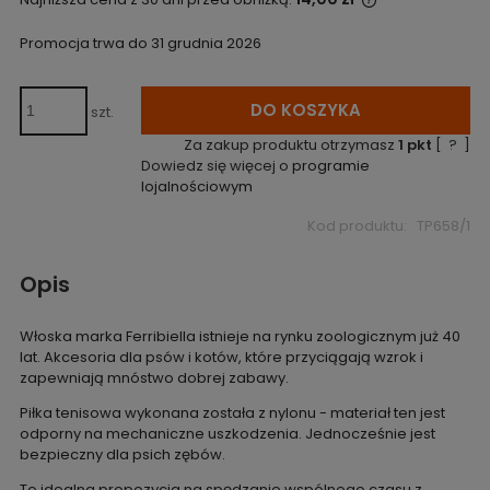
Jeżeli produkt
niż 30 dni, wyś
Promocja trwa do 31 grudnia 2026
cena od momen
pojawił się w 
DO KOSZYKA
szt.
Za zakup produktu otrzymasz
1
pkt
[
?
]
Dowiedz się więcej o
programie
lojalnościowym
Kod produktu:
TP658/1
Opis
Włoska marka Ferribiella istnieje na rynku zoologicznym już 40
lat. Akcesoria dla psów i kotów, które przyciągają wzrok i
zapewniają mnóstwo dobrej zabawy.
Piłka tenisowa wykonana została z nylonu - materiał ten jest
odporny na mechaniczne uszkodzenia. Jednocześnie jest
bezpieczny dla psich zębów.
To idealna propozycja na spędzanie wspólnego czasu z