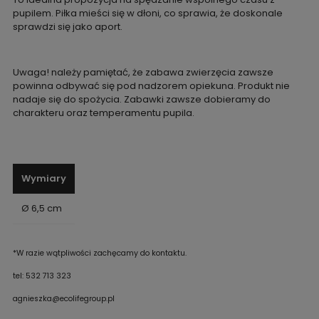
pupilem. Piłka mieści się w dłoni, co sprawia, że doskonale
sprawdzi się jako aport.
Uwaga! należy pamiętać, że zabawa zwierzęcia zawsze
powinna odbywać się pod nadzorem opiekuna. Produkt nie
nadaje się do spożycia. Zabawki zawsze dobieramy do
charakteru oraz temperamentu pupila.
Wymiary
Ø 6,5 cm
*W razie wątpliwości zachęcamy do kontaktu.
tel: 532 713 323
agnieszka@ecolifegroup.pl