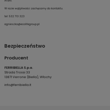
14 dni.
W razie wątpliwości zachęcamy do kontaktu.
tel: 532 713 323
agnieszka@ecolifegroup.pl
Bezpieczeństwo
Producent
FERRIBIELLA S.p.a.
Strada Trossi 33
13871 Verrone (Biella), Włochy
info@ferribiella.it