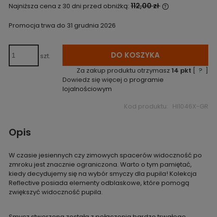
112,00 zł
Najniższa cena z 30 dni przed obniżką:
Jeżeli produk
niż 30 dni, wyś
Promocja trwa do 31 grudnia 2026
cena od mome
pojawił się w 
DO KOSZYKA
szt.
Za zakup produktu otrzymasz
14
pkt
[
?
]
Dowiedz się więcej o
programie
lojalnościowym
Kod produktu:
HI1046X-GR
Opis
W czasie jesiennych czy zimowych spacerów widoczność po
zmroku jest znacznie ograniczona. Warto o tym pamiętać,
kiedy decydujemy się na wybór smyczy dla pupila! Kolekcja
Reflective posiada elementy odblaskowe, które pomogą
zwiększyć widoczność pupila.
Smycz stworzona została z połączenia bardzo trwałego