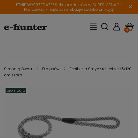
LETNIE WYPRZEDAŻE! Setki produktów w SUPER CENACH!
×
Nie czekaj - najlepsze okazje szybko znikają!
>
>
Strona główna
Dla psów
Ferribiella Smycz reflective 1,5x120
cm szara
promocja