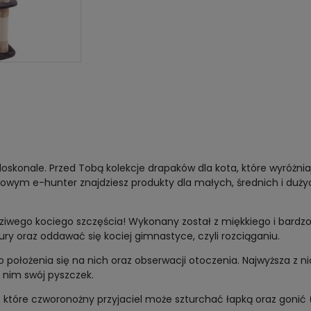
 doskonale. Przed Tobą kolekcje drapaków dla kota, które wyróż
towym e-hunter znajdziesz produkty dla małych, średnich i dużyc
ziwego kociego szczęścia! Wykonany został z miękkiego i bardz
ury oraz oddawać się kociej gimnastyce, czyli rozciąganiu.
 położenia się na nich oraz obserwacji otoczenia. Najwyższa z ni
a nim swój pyszczek.
i, które czworonożny przyjaciel może szturchać łapką oraz gonić 