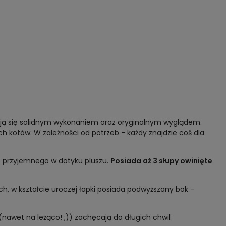
niają się solidnym wykonaniem oraz oryginalnym wyglądem.
h kotów. W zależności od potrzeb - każdy znajdzie coś dla
o przyjemnego w dotyku pluszu.
Posiada aż 3 słupy owinięte
ch, w kształcie uroczej łapki posiada podwyższany bok -
(nawet na leżąco! ;)) zachęcają do długich chwil