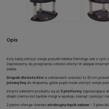
Opis
Koty lubią ostrzyć swoje pazurki! Marka Flamingo wie o tym
Zapraszamy do przejrzenia całości oferty! W sklepie interne
siebie.
Drapak dla kota Kira
w odcieniach szarości to 91 cm prawd
jutową liną
do drapania, gdzie pupil może ostrzyć swoje paz
Innymi zaletami produktu są aż
3 platformy
zapraszające do
dzięki czemu kot będzie mógł w spokoju zasnąć i położyć n
2 piętro oferuje również
atrakcyjny kącik zabaw
- 3 piłeczk