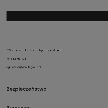
* W razie wątpliwości zachęcamy do kontaktu.
tel: 532 713 323
agnieszka@ecolifegroup.pl
Bezpieczeństwo
Producent