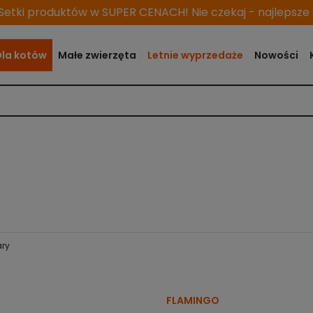
etki produktów w SUPER CENACH! Nie czekaj - najlepsze o
Dla kotów
Małe zwierzęta
Letnie wyprzedaże
Nowości
ary
FLAMINGO