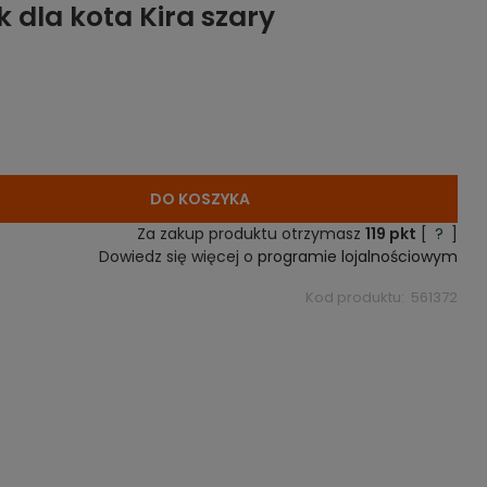
 dla kota Kira szary
DO KOSZYKA
Za zakup produktu otrzymasz
119
pkt
[
?
]
Dowiedz się więcej o
programie lojalnościowym
Kod produktu:
561372