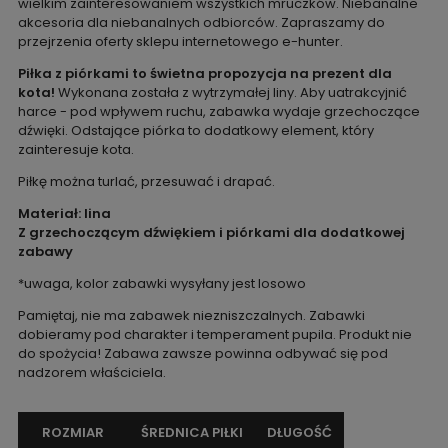
wielkim zainteresowaniem wszystkich mruczków. Niebanalne
akcesoria dla niebanalnych odbiorców. Zapraszamy do
przejrzenia oferty sklepu internetowego e-hunter.
Piłka z piórkami to świetna propozycja na prezent dla
kota!
Wykonana została z wytrzymałej liny. Aby uatrakcyjnić
harce - pod wpływem ruchu, zabawka wydaje grzechoczące
dźwięki. Odstające piórka to dodatkowy element, który
zainteresuje kota.
Piłkę można turlać, przesuwać i drapać.
Materiał: lina
Z grzechoczącym dźwiękiem i piórkami dla dodatkowej
zabawy
*uwaga, kolor zabawki wysyłany jest losowo
Pamiętaj, nie ma zabawek niezniszczalnych. Zabawki
dobieramy pod charakter i temperament pupila. Produkt nie
do spożycia! Zabawa zawsze powinna odbywać się pod
nadzorem właściciela.
ROZMIAR
ŚREDNICA PIŁKI
DŁUGOŚĆ