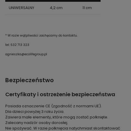
UNIWERSALNY
4,2 cm
11 cm
* W razie wątpliwości zachęcamy do kontaktu.
tel: 532 713 323
agnieszka@ecolifegroup.pl
Bezpieczeństwo
Certyfikaty i ostrzeżenie bezpieczeństwa
Posiada oznaczenie CE (zgodność z normami UE).
Dla dzieci powyżej 3 roku życia.
Zawiera małe elementy, które mogą zostać połknięte.
Zalecany nadzór osoby dorosłej.
Nie spożywać. W razie połknięcia natychmiast skontaktować