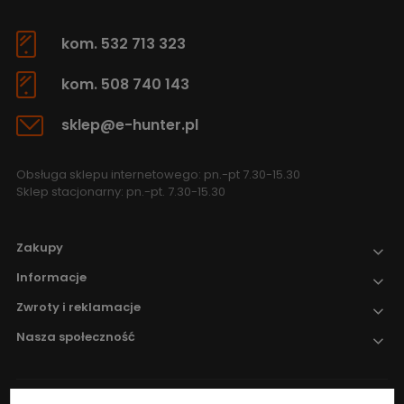
kom. 532 713 323
kom. 508 740 143
sklep@e-hunter.pl
Obsługa sklepu internetowego: pn.-pt 7.30-15.30
Sklep stacjonarny: pn.-pt. 7.30-15.30
Zakupy
Informacje
Zwroty i reklamacje
Nasza społeczność