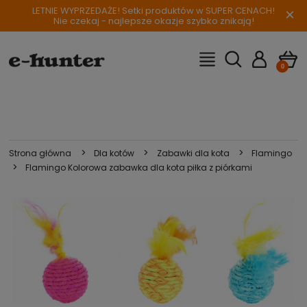
LETNIE WYPRZEDAŻE! Setki produktów w SUPER CENACH!
×
Nie czekaj - najlepsze okazje szybko znikają!
>
>
>
Strona główna
Dla kotów
Zabawki dla kota
Flamingo
>
Flamingo Kolorowa zabawka dla kota piłka z piórkami