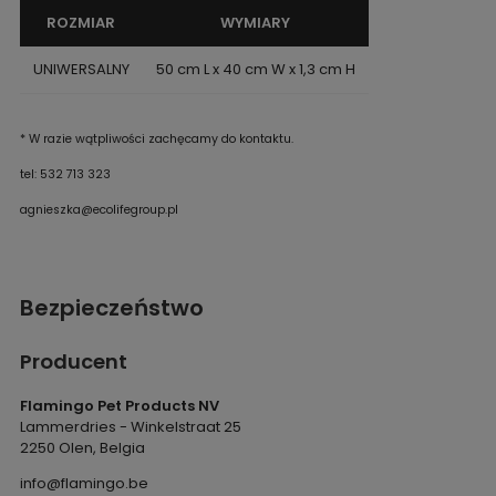
ROZMIAR
WYMIARY
UNIWERSALNY
50 cm L x 40 cm W x 1,3 cm H
* W razie wątpliwości zachęcamy do kontaktu.
tel: 532 713 323
agnieszka@ecolifegroup.pl
Bezpieczeństwo
Producent
Flamingo Pet Products NV
Lammerdries - Winkelstraat 25
2250 Olen, Belgia
info@flamingo.be