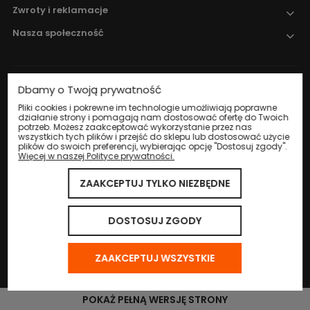
Zwroty i reklamacje
Nasza społeczność
Dbamy o Twoją prywatność
Nadzór nad obrotem produktami
leczniczymi weterynaryjnymi sprawuje
Pliki cookies i pokrewne im technologie umożliwiają poprawne
działanie strony i pomagają nam dostosować ofertę do Twoich
Wojewódzki Inspektorat Weterynarii w
potrzeb. Możesz zaakceptować wykorzystanie przez nas
Katowicach
.
wszystkich tych plików i przejść do sklepu lub dostosować użycie
plików do swoich preferencji, wybierając opcję "Dostosuj zgody".
Więcej w naszej Polityce prywatności.
ZAAKCEPTUJ TYLKO NIEZBĘDNE
© 2024 Eco Life Group. Wszystkie prawa zastrzeżone.
Sklep internetowy Shoper.pl
DOSTOSUJ ZGODY
ZAAKCEPTUJ WSZYSTKIE
POKAŻ PEŁNĄ WERSJĘ STRONY