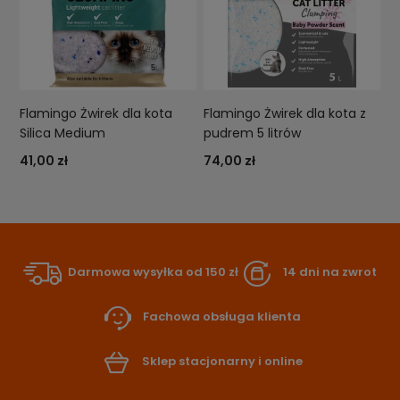
Flamingo Żwirek dla kota
Flamingo Żwirek dla kota z
Silica Medium
pudrem 5 litrów
41,00 zł
74,00 zł
Darmowa wysyłka od 150 zł
14 dni na zwrot
Fachowa obsługa klienta
Sklep stacjonarny i online