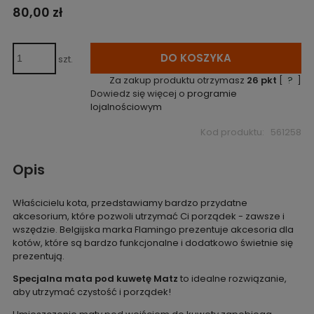
80,00 zł
DO KOSZYKA
szt.
Za zakup produktu otrzymasz
26
pkt
[
?
]
Dowiedz się więcej o
programie
lojalnościowym
Kod produktu:
561258
Opis
Właścicielu kota, przedstawiamy bardzo przydatne
akcesorium, które pozwoli utrzymać Ci porządek - zawsze i
wszędzie. Belgijska marka Flamingo prezentuje akcesoria dla
kotów, które są bardzo funkcjonalne i dodatkowo świetnie się
prezentują.
Specjalna mata pod kuwetę Matz
to idealne rozwiązanie,
aby utrzymać czystość i porządek!