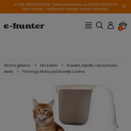
LETNIE WYPRZEDAŻE! Setki produktów w SUPER CENACH!
×
Nie czekaj - najlepsze okazje szybko znikają!
>
>
Strona główna
Dla kotów
Kuweta, łopatki, nieczystości,
>
żwirki
Flamingo Mata pod kuwetę czarna