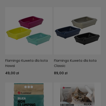
Flamingo Kuweta dla kota
Flamingo Kuweta dla kota
Hawai
Classic
49,00 zł
89,00 zł