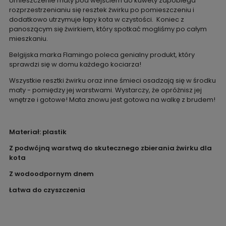
Umieszczenie maty pod wejściem do kuwety zapobiega
rozprzestrzenianiu się resztek żwirku po pomieszczeniu i
dodatkowo utrzymuje łapy kota w czystości.
Koniec z
panoszącym się żwirkiem, który spotkać mogliśmy po całym
mieszkaniu.
Belgijska marka Flamingo poleca genialny produkt, który
sprawdzi się w domu każdego kociarza!
Wszystkie resztki żwirku oraz inne śmieci osadzają się w środku
maty - pomiędzy jej warstwami. Wystarczy, że opróżnisz jej
wnętrze i gotowe! Mata znowu jest gotowa na walkę z brudem!
Materiał: plastik
Z podwójną warstwą do skutecznego zbierania żwirku dla
kota
Z wodoodpornym dnem
Łatwa do czyszczenia