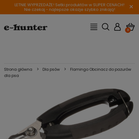
LETNIE WYPRZEDAŻE! Setki produktów w SUPER CENACH!
×
Nie czekaj - najlepsze okazje szybko znikają!
>
>
Strona główna
Dla psów
Flamingo Obcinacz do pazurów
dla psa