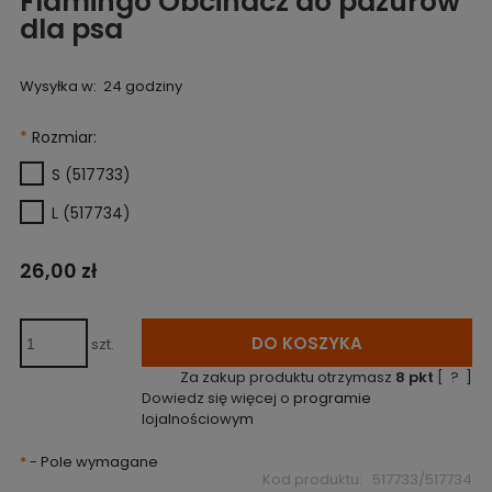
Flamingo Obcinacz do pazurów
dla psa
Wysyłka w:
24 godziny
*
Rozmiar:
S (517733)
L (517734)
26,00 zł
DO KOSZYKA
szt.
Za zakup produktu otrzymasz
8
pkt
[
?
]
Dowiedz się więcej o
programie
lojalnościowym
*
- Pole wymagane
Kod produktu:
517733/517734