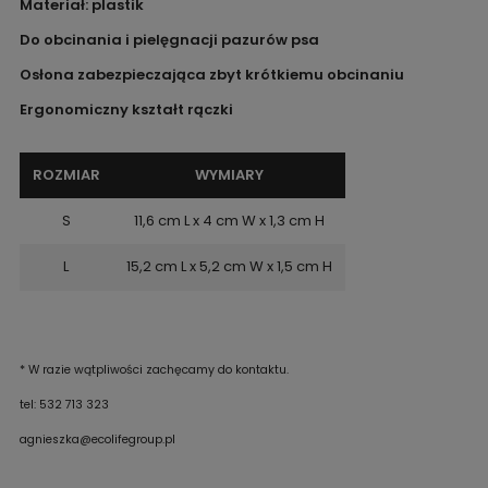
Materiał: plastik
Do obcinania i pielęgnacji pazurów psa
Osłona zabezpieczająca zbyt krótkiemu obcinaniu
Ergonomiczny kształt rączki
ROZMIAR
WYMIARY
S
11,6 cm L x 4 cm W x 1,3 cm H
L
15,2 cm L x 5,2 cm W x 1,5 cm H
*
W razie wątpliwości zachęcamy do kontaktu.
tel: 532 713 323
agnieszka@ecolifegroup.pl