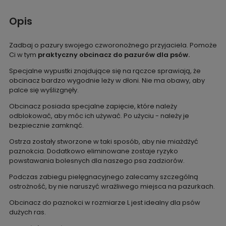
Opis
Zadbaj o pazury swojego czworonożnego przyjaciela. Pomoże
Ci w tym
praktyczny obcinacz do pazurów dla psów.
Specjalne wypustki znajdujące się na rączce sprawiają, że
obcinacz bardzo wygodnie leży w dłoni. Nie ma obawy, aby
palce się wyślizgnęły.
Obcinacz posiada specjalne zapięcie, które należy
odblokować, aby móc ich używać. Po użyciu - należy je
bezpiecznie zamknąć.
Ostrza zostały stworzone w taki sposób, aby nie miażdżyć
paznokcia. Dodatkowo eliminowane zostaje ryzyko
powstawania bolesnych dla naszego psa zadziorów.
Podczas zabiegu pielęgnacyjnego zalecamy szczególną
ostrożność, by nie naruszyć wrażliwego miejsca na pazurkach.
Obcinacz do paznokci w rozmiarze L jest idealny dla psów
dużych ras.