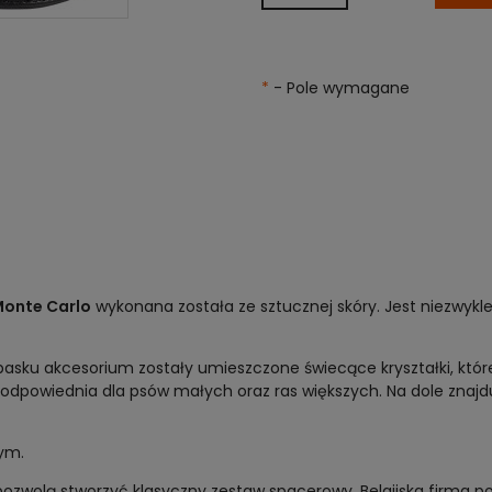
*
- Pole wymagane
Monte Carlo
wykonana została ze sztucznej skóry. Jest niezwykl
asku akcesorium zostały umieszczone świecące kryształki, które n
odpowiednia dla psów małych oraz ras większych. Na dole znajd
nym.
 pozwolą stworzyć klasyczny zestaw spacerowy. Belgijska firma 