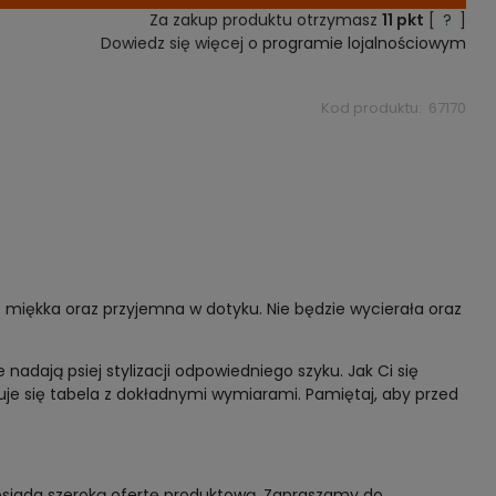
Za zakup produktu otrzymasz
11
pkt
[
?
]
Dowiedz się więcej o
programie lojalnościowym
Kod produktu:
67170
e miękka oraz przyjemna w dotyku. Nie będzie wycierała oraz
adają psiej stylizacji odpowiedniego szyku. Jak Ci się
uje się tabela z dokładnymi wymiarami. Pamiętaj, aby przed
posiada szeroką ofertę produktową. Zapraszamy do