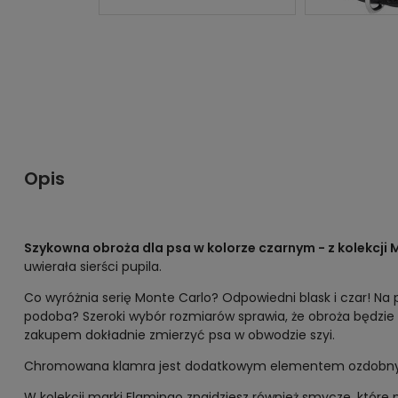
Opis
Szykowna obroża dla psa w kolorze czarnym - z kolekcji 
uwierała sierści pupila.
Co wyróżnia serię Monte Carlo? Odpowiedni blask i czar! Na p
podoba? Szeroki wybór rozmiarów sprawia, że obroża będzie 
zakupem dokładnie zmierzyć psa w obwodzie szyi.
Chromowana klamra jest dodatkowym elementem ozdob
W kolekcji marki Flamingo znajdziesz również smycze, które