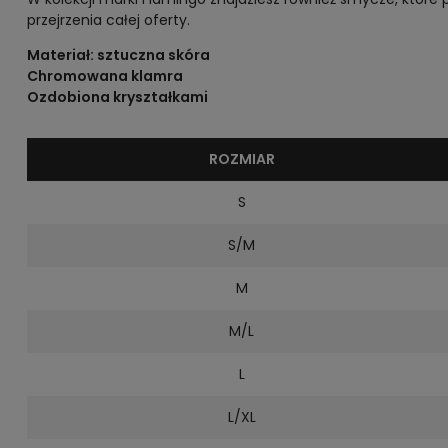
przejrzenia całej oferty.
Materiał: sztuczna skóra
Chromowana klamra
Ozdobiona kryształkami
ROZMIAR
S
S/M
M
M/L
L
L/XL