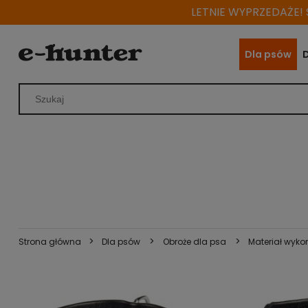
LETNIE WYPRZEDAŻE! S
Dla psów
>
>
>
Strona główna
Dla psów
Obroże dla psa
Materiał wyko