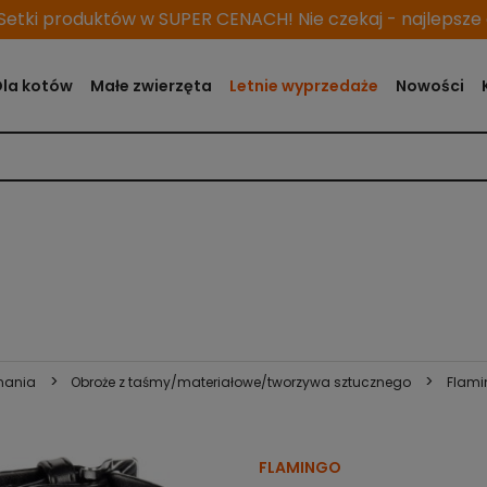
etki produktów w SUPER CENACH! Nie czekaj - najlepsze o
Dla kotów
Małe zwierzęta
Letnie wyprzedaże
Nowości
>
>
nania
Obroże z taśmy/materiałowe/tworzywa sztucznego
Flami
FLAMINGO