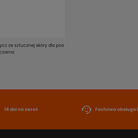
cz ze sztucznej skóry dla psa
czarna
14 dni na zwrot
Fachowa obsługa k