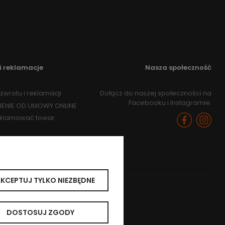
i reklamacje
Nasza społeczność
zwrotu i reklamacji
Dołącz do naszej społeczności na
Facebooku i Instagramie.
IENIE OD UMOWY ONLINE
eklamować towar
KCEPTUJ TYLKO NIEZBĘDNE
DOSTOSUJ ZGODY