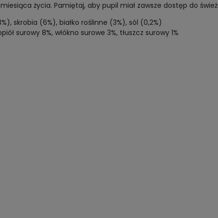
iesiąca życia. Pamiętaj, aby pupil miał zawsze dostęp do świe
3%), skrobia (6%), białko roślinne (3%), sól (0,2%)
piół surowy 8%, włókno surowe 3%, tłuszcz surowy 1%