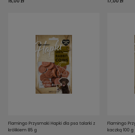
15,00 zł
17,00 zł
Flamingo Przysmaki Hapki dla psa talarki z
Flamingo Przy
królikiem 85 g
kaczką 100 g