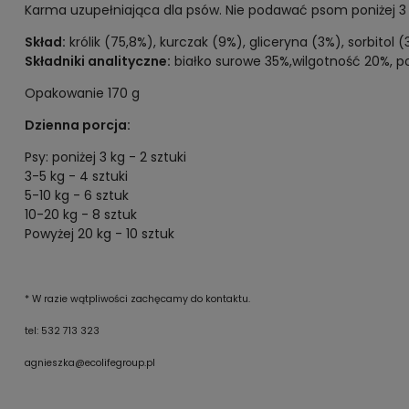
Karma uzupełniająca dla psów. Nie podawać psom poniżej 3 m
Skład:
królik (75,8%), kurczak (9%), gliceryna (3%), sorbitol (
Składniki analityczne:
białko surowe 35%,wilgotność 20%, po
Opakowanie 170 g
Dzienna porcja:
Psy: poniżej 3 kg - 2 sztuki
3-5 kg - 4 sztuki
5-10 kg - 6 sztuk
10-20 kg - 8 sztuk
Powyżej 20 kg - 10 sztuk
* W razie wątpliwości zachęcamy do kontaktu.
tel: 532 713 323
agnieszka@ecolifegroup.pl