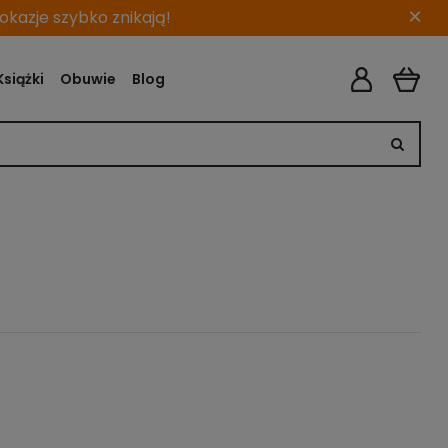
×
kazje szybko znikają!
Książki
Obuwie
Blog