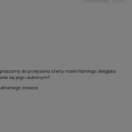
Kod produktu:
521123
raszamy do przejrzenia oferty marki Flamingo. Belgijska
anie się jego ulubionym?
kulinarnego znawce.