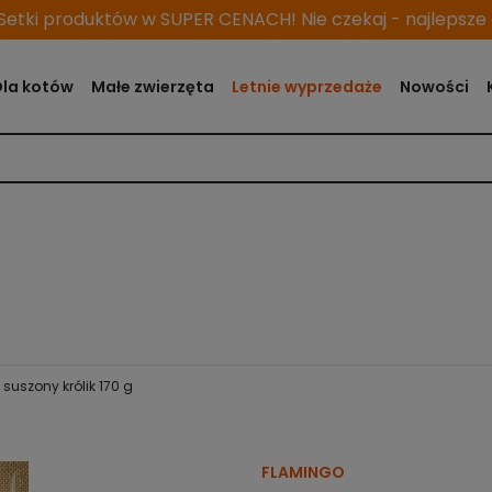
etki produktów w SUPER CENACH! Nie czekaj - najlepsze o
Dla kotów
Małe zwierzęta
Letnie wyprzedaże
Nowości
suszony królik 170 g
FLAMINGO