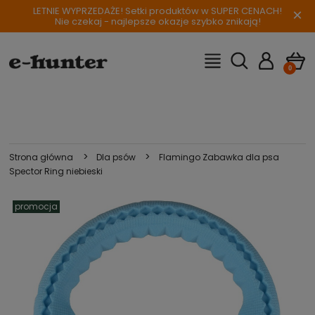
LETNIE WYPRZEDAŻE! Setki produktów w SUPER CENACH!
×
Nie czekaj - najlepsze okazje szybko znikają!
>
>
Strona główna
Dla psów
Flamingo Zabawka dla psa
Spector Ring niebieski
promocja