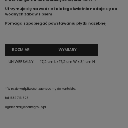
Utrzymuje się na wodzie i dlatego świetnie nadaje się do
wodnych zabaw z psem
Pomaga zapobiegać powstawaniu płytki nazębnej
ROZMIAR
WYMIARY
UNIWERSALNY
17,2 cm L x 17,2 cm W x 3,1 cm H
* W razie wątpliwości zachęcamy do kontaktu.
tel: 532 713 323
agnieszka@ecolifegroup.pl