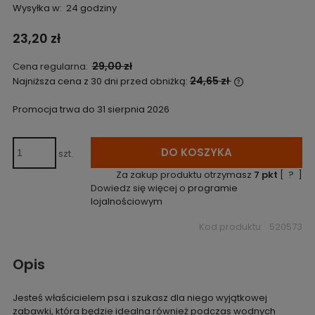
Wysyłka w:
24 godziny
23,20 zł
29,00 zł
Cena regularna:
24,65 zł
Najniższa cena z 30 dni przed obniżką:
Jeżeli produkt
niż 30 dni, wyś
Promocja trwa do 31 sierpnia 2026
cena od momen
pojawił się w 
DO KOSZYKA
szt.
Za zakup produktu otrzymasz
7
pkt
[
?
]
Dowiedz się więcej o
programie
lojalnościowym
Kod produktu:
520573
Opis
Jesteś właścicielem psa i szukasz dla niego wyjątkowej
zabawki, która będzie idealna również podczas wodnych