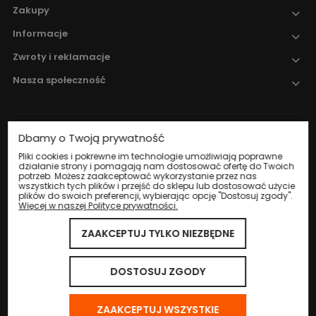
Zakupy
Informacje
Zwroty i reklamacje
Nasza społeczność
Dbamy o Twoją prywatność
Nadzór nad obrotem produktami
leczniczymi weterynaryjnymi sprawuje
Pliki cookies i pokrewne im technologie umożliwiają poprawne
działanie strony i pomagają nam dostosować ofertę do Twoich
Wojewódzki Inspektorat Weterynarii w
potrzeb. Możesz zaakceptować wykorzystanie przez nas
Katowicach
.
wszystkich tych plików i przejść do sklepu lub dostosować użycie
plików do swoich preferencji, wybierając opcję "Dostosuj zgody".
Więcej w naszej Polityce prywatności.
ZAAKCEPTUJ TYLKO NIEZBĘDNE
© 2024 Eco Life Group. Wszystkie prawa zastrzeżone.
Sklep internetowy Shoper.pl
DOSTOSUJ ZGODY
ZAAKCEPTUJ WSZYSTKIE