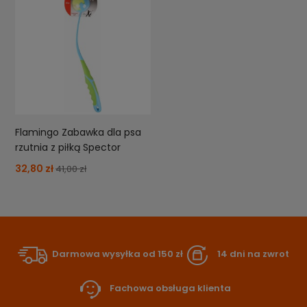
Flamingo Zabawka dla psa
rzutnia z piłką Spector
32,80 zł
41,00 zł
Darmowa wysyłka od 150 zł
14 dni na zwrot
Fachowa obsługa klienta