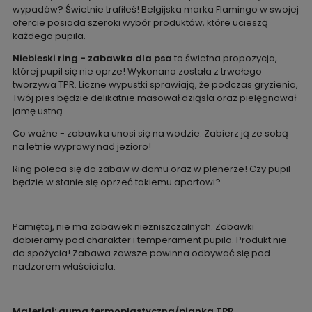
wypadów? Świetnie trafiłeś! Belgijska marka Flamingo w swojej
ofercie posiada szeroki wybór produktów, które ucieszą
każdego pupila.
Niebieski ring - zabawka dla psa
to świetna propozycja,
której pupil się nie oprze! Wykonana została z trwałego
tworzywa TPR. Liczne wypustki sprawiają, że podczas gryzienia,
Twój pies będzie delikatnie masował dziąsła oraz pielęgnował
jamę ustną.
Co ważne - zabawka unosi się na wodzie. Zabierz ją ze sobą
na letnie wyprawy nad jezioro!
Ring poleca się do zabaw w domu oraz w plenerze! Czy pupil
będzie w stanie się oprzeć takiemu aportowi?
Pamiętaj, nie ma zabawek niezniszczalnych. Zabawki
dobieramy pod charakter i temperament pupila. Produkt nie
do spożycia! Zabawa zawsze powinna odbywać się pod
nadzorem właściciela.
Materiał: guma termoplastyczna/pianka TPR