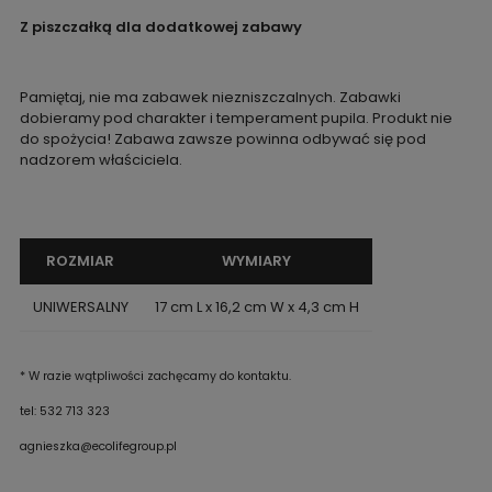
Z piszczałką dla dodatkowej zabawy
Pamiętaj, nie ma zabawek niezniszczalnych. Zabawki
dobieramy pod charakter i temperament pupila. Produkt nie
do spożycia! Zabawa zawsze powinna odbywać się pod
nadzorem właściciela.
ROZMIAR
WYMIARY
UNIWERSALNY
17 cm L x 16,2 cm W x 4,3 cm H
* W razie wątpliwości zachęcamy do kontaktu.
tel: 532 713 323
agnieszka@ecolifegroup.pl