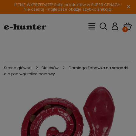
LETNIE WYPRZEDAŻE! Setki produktów w SUPER CENACH!
×
Nie czekaj - najlepsze okazje szybko znikają!
>
>
Strona główna
Dla psów
Flamingo Zabawka na smaczki
dla psa wąż rolled bordowy