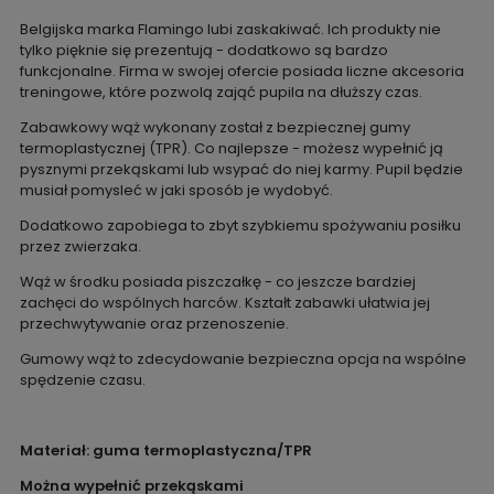
Belgijska marka Flamingo lubi zaskakiwać. Ich produkty nie
tylko pięknie się prezentują - dodatkowo są bardzo
funkcjonalne. Firma w swojej ofercie posiada liczne akcesoria
treningowe, które pozwolą zająć pupila na dłuższy czas.
Zabawkowy wąż wykonany został z bezpiecznej gumy
termoplastycznej (TPR). Co najlepsze - możesz wypełnić ją
pysznymi przekąskami lub wsypać do niej karmy. Pupil będzie
musiał pomysleć w jaki sposób je wydobyć.
Dodatkowo zapobiega to zbyt szybkiemu spożywaniu posiłku
przez zwierzaka.
Wąż w środku posiada piszczałkę - co jeszcze bardziej
zachęci do wspólnych harców. Kształt zabawki ułatwia jej
przechwytywanie oraz przenoszenie.
Gumowy wąż to zdecydowanie bezpieczna opcja na wspólne
spędzenie czasu.
Materiał: guma termoplastyczna/TPR
Można wypełnić przekąskami