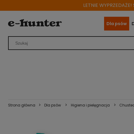
LETNIE WYPRZEDAŻE! S
Dla psów
>
>
>
Strona główna
Dla psów
Higiena i pielęgnacja
Chustec