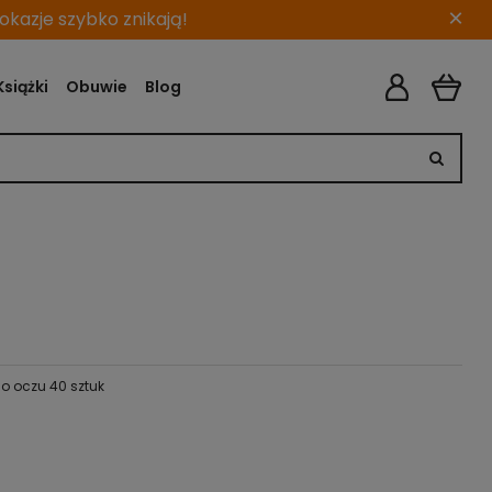
×
kazje szybko znikają!
Książki
Obuwie
Blog
do oczu 40 sztuk