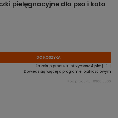
ki pielęgnacyjne dla psa i kota
DO KOSZYKA
Za zakup produktu otrzymasz
4
pkt
[
?
]
Dowiedz się więcej o
programie lojalnościowym
Kod produktu:
090010500