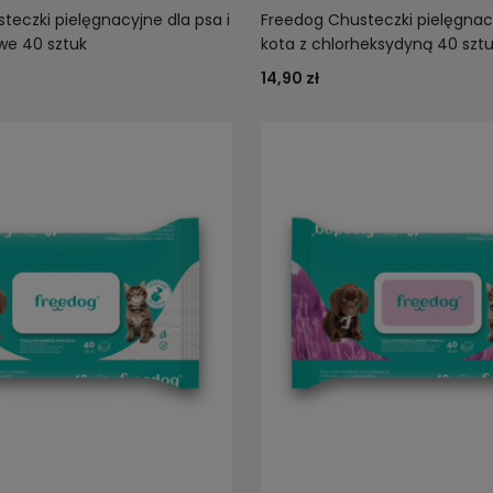
teczki pielęgnacyjne dla psa i
Freedog Chusteczki pielęgnacy
we 40 sztuk
kota z chlorheksydyną 40 szt
14,90 zł