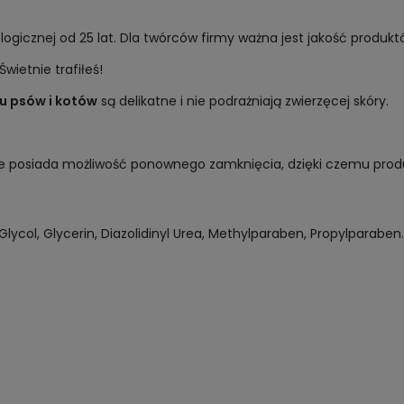
logicznej od 25 lat. Dla twórców firmy ważna jest jakość produkt
wietnie trafiłeś!
u psów i kotów
są delikatne i nie podrażniają zwierzęcej skóry.
ie posiada możliwość ponownego zamknięcia, dzięki czemu prod
lycol, Glycerin, Diazolidinyl Urea, Methylparaben, Propylparaben.