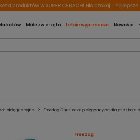
etki produktów w SUPER CENACH! Nie czekaj - najlepsze o
Dla kotów
Małe zwierzęta
Letnie wyprzedaże
Nowości
>
zki pielęgnacyjne
Freedog Chusteczki pielęgnacyjne dla psa i kota 
Freedog