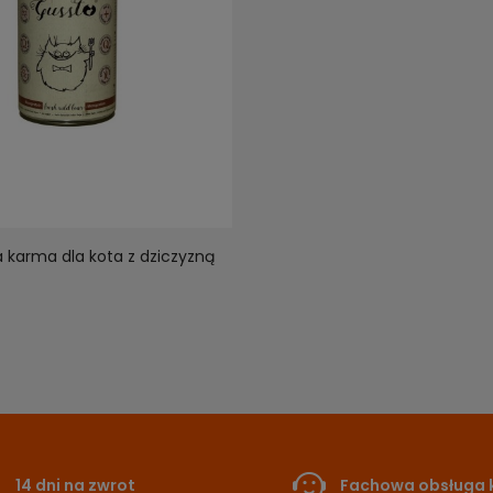
 karma dla kota z dziczyzną
14 dni na zwrot
Fachowa obsługa k