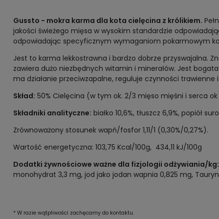
Gussto - mokra karma dla kota cielęcina z królikiem.
Pełn
jakości świeżego mięsa w wysokim standardzie odpowiadają
odpowiadając specyficznym wymaganiom pokarmowym ko
Jest to karma lekkostrawna i bardzo dobrze przyswajalna.
zawiera dużo niezbędnych witamin i minerałów. Jest bogata 
ma działanie przeciwzapalne, reguluje czynności trawienn
Skład:
50% Cielęcina (w tym ok. 2/3 mięso mięśni i serca ok 1
Składniki analityczne:
białko 10,6%, tłuszcz 6,9%, popiół su
Zrównoważony stosunek wapń/fosfor 1,11/1 (0,30%/0,27%).
Wartość energetyczna: 103,75 Kcal/100g, 434,11 kJ/100g
Dodatki żywnościowe ważne dla fizjologii odżywiania/kg:
monohydrat 3,3 mg, jod jako jodan wapnia 0,825 mg, Tauryn
* W razie wątpliwości zachęcamy do kontaktu.