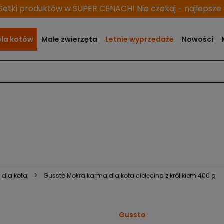
etki produktów w SUPER CENACH! Nie czekaj - najlepsze o
Dla kotów
Małe zwierzęta
Letnie wyprzedaże
Nowości
>
 dla kota
Gussto Mokra karma dla kota cielęcina z królikiem 400 g
Gussto