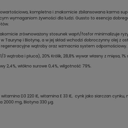
owartościowa, kompletna i znakomicie zbilansowana karma supe
cym wymaganiom żywności dla ludzi. Gussto to esencja dobrego 
tów.
 Znakomicie zrównoważony stosunek wapń/fosfor minimalizuje ry
w Taurynę i Biotynę, a w jej skład wchodzi dobroczynny olej z o
e i regeneracyjne wątroby oraz wzmacnia system odpornościowy.
/3 wątroba i płuca), 20% Królik, 28,8% wywar własny z mięsa, 1% m
rowy 2,4%, włókno surowe 0,4%, wilgotność 79%.
witamina D3 220 IE, witamina E 33 IE, cynk jako siarczan cynku
a 2000 mg, Biotyna 330 µg.