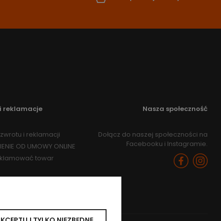
i reklamacje
Nasza społeczność
zwrotu i reklamacji
Dołącz do naszej społeczności na
Facebooku i Instagramie.
IENIE OD UMOWY ONLINE
eklamować towar
KCEPTUJ TYLKO NIEZBĘDNE