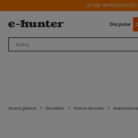
LETNIE WYPRZEDAŻE! S
Dla psów
>
>
>
Strona główna
Dla kotów
Karma dla kota
Mokra karma