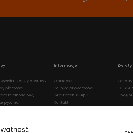
upy
Informacje
Zwroty 
wysyłki i koszty dostawy
O sklepie
Zasady 
dy płatności
Polityka prywatności
ODSTĄP
ram lojalnościowy
Regulamin sklepu
Chcę r
te pytania
Kontakt
Regulamin Programu
Lojalnościowego
ywatność
ZAA