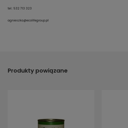
tel
.: 532 713 323
agnieszka@ecolifegroup.pl
Produkty powiązane