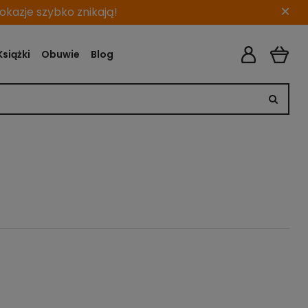
×
kazje szybko znikają!
Książki
Obuwie
Blog