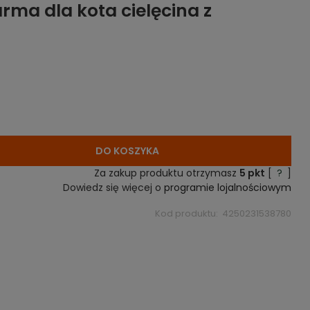
rma dla kota cielęcina z
DO KOSZYKA
Za zakup produktu otrzymasz
5
pkt
[
?
]
Dowiedz się więcej o
programie lojalnościowym
Kod produktu:
4250231538780