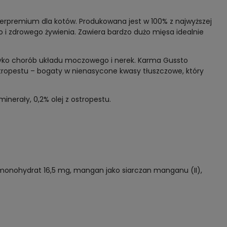
rpremium dla kotów. Produkowana jest w 100% z najwyższej
i zdrowego żywienia. Zawiera bardzo dużo mięsa idealnie
zyko chorób układu moczowego i nerek. Karma Gussto
stropestu – bogaty w nienasycone kwasy tłuszczowe, który
inerały, 0,2% olej z ostropestu.
, monohydrat 16,5 mg, mangan jako siarczan manganu (II),