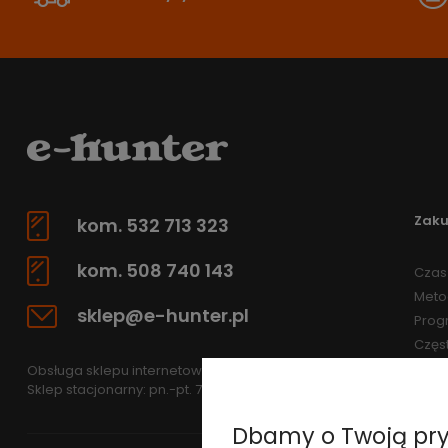
Zak
kom. 532 713 323
kom. 508 740 143
Czas 
Meto
sklep@e-hunter.pl
Prog
Częs
Obsługa sklepu internetowego: pn.-pt 7.30-15.30
Sklep stacjonarny: pn.-pt. 7.30-15.30
Dbamy o Twoją pr