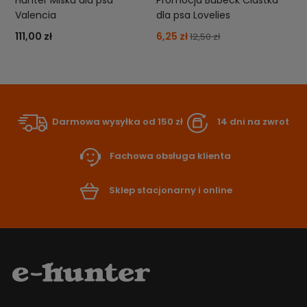
Hunter Miska dla psa
Promocja Bubeck Ciastka
Valencia
dla psa Lovelies
111,00 zł
6,25 zł
12,50 zł
Darmowa wysyłka od 150 zł
14 dni na zwrot
Fachowa obsługa klienta
Sklep stacjonarny i online