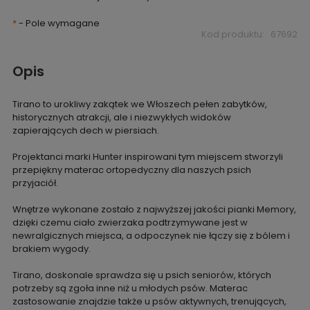
*
- Pole wymagane
Kod produktu:
67692
Opis
Tirano to urokliwy zakątek we Włoszech pełen zabytków,
historycznych atrakcji, ale i niezwykłych widoków
zapierających dech w piersiach.
Projektanci marki Hunter inspirowani tym miejscem stworzyli
przepiękny materac ortopedyczny dla naszych psich
przyjaciół.
Wnętrze wykonane zostało z najwyższej jakości pianki Memory,
dzięki czemu ciało zwierzaka podtrzymywane jest w
newralgicznych miejsca, a odpoczynek nie łączy się z bólem i
brakiem wygody.
Tirano, doskonale sprawdza się u psich seniorów, których
potrzeby są zgoła inne niż u młodych psów. Materac
zastosowanie znajdzie także u psów aktywnych, trenujących,