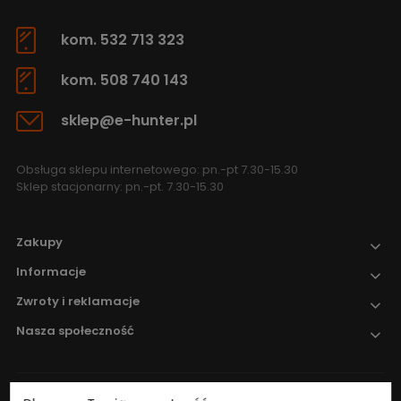
kom. 532 713 323
kom. 508 740 143
sklep@e-hunter.pl
Obsługa sklepu internetowego: pn.-pt 7.30-15.30
Sklep stacjonarny: pn.-pt. 7.30-15.30
Zakupy
Informacje
Zwroty i reklamacje
Nasza społeczność