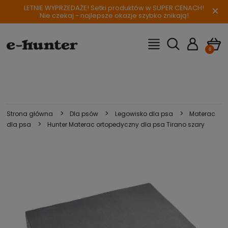
LETNIE WYPRZEDAŻE! Setki produktów w SUPER CENACH!
×
Nie czekaj - najlepsze okazje szybko znikają!
>
>
>
Strona główna
Dla psów
Legowisko dla psa
Materac
>
dla psa
Hunter Materac ortopedyczny dla psa Tirano szary