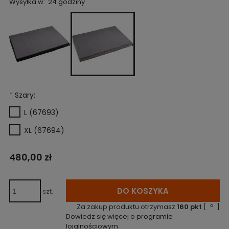
Wysyłka w:
24 godziny
*
Szary:
L (67693)
XL (67694)
480,00 zł
DO KOSZYKA
szt.
Za zakup produktu otrzymasz
160
pkt
[
?
]
Dowiedz się więcej o
programie
lojalnościowym