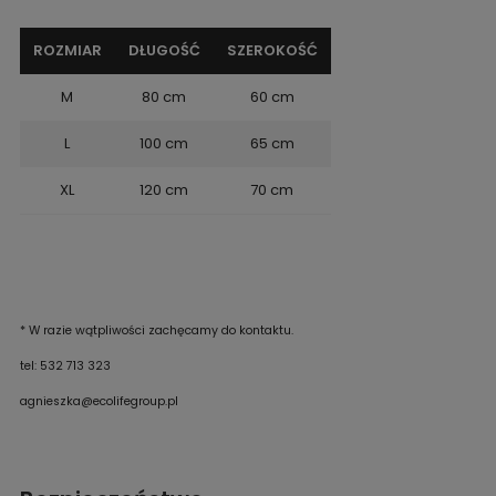
ROZMIAR
DŁUGOŚĆ
SZEROKOŚĆ
M
80 cm
60 cm
L
100 cm
65 cm
XL
120 cm
70 cm
* W razie wątpliwości zachęcamy do kontaktu.
tel: 532 713 323
agnieszka@ecolifegroup.pl