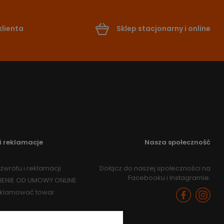
lienta
Sklep stacjonarny i online
i reklamacje
Nasza społeczność
zwrotu i reklamacji
Dołącz do naszej społeczności na
Facebooku i Instagramie.
IENIE OD UMOWY ONLINE
eklamować towar