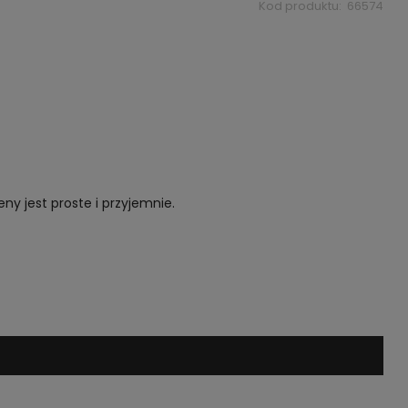
Kod produktu:
66574
y jest proste i przyjemnie.