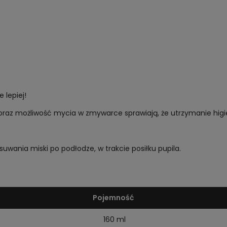
 lepiej!
raz możliwość mycia w zmywarce sprawiają, że utrzymanie higien
uwania miski po podłodze, w trakcie posiłku pupila.
Pojemność
160 ml