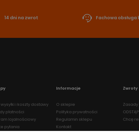
14 dni na zwrot
Fachowa obsługa k
upy
Informacje
Zwroty 
wysyłki i koszty dostawy
O sklepie
Zasady 
dy płatności
Polityka prywatności
ODSTĄP
ram lojalnościowy
Regulamin sklepu
Chcę r
te pytania
Kontakt
Regulamin Programu