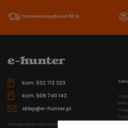
Darmowa wysyłka od 150 zł
Zak
kom. 532 713 323
kom. 508 740 143
Czas 
Meto
sklep@e-hunter.pl
Prog
Częs
Obsługa sklepu internetowego: pn.-pt 7.30-15.30