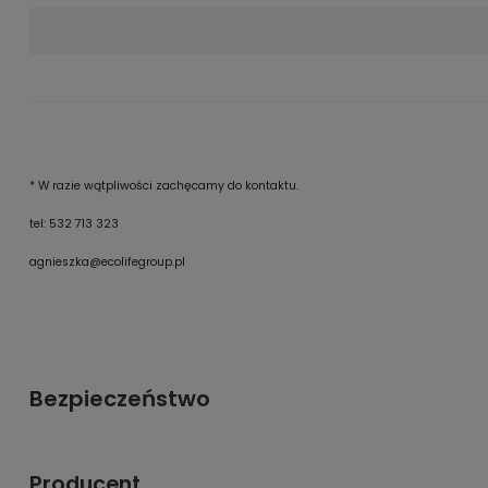
* W razie wątpliwości zachęcamy do kontaktu.
tel: 532 713 323
agnieszka@ecolifegroup.pl
Bezpieczeństwo
Producent