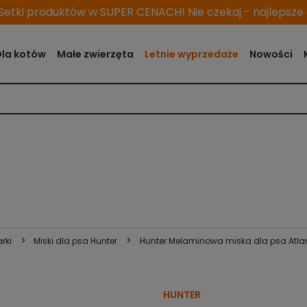
etki produktów w SUPER CENACH! Nie czekaj - najlepsze o
Dla kotów
Małe zwierzęta
Letnie wyprzedaże
Nowości
>
>
rki
Miski dla psa Hunter
Hunter Melaminowa miska dla psa Atla
HUNTER