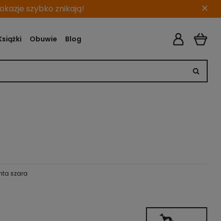
×
kazje szybko znikają!
Książki
Obuwie
Blog
nta szara