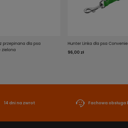
 przepinana dla psa
Hunter Linka dla psa Convenie
 zielona
96,00 zł
14 dni na zwrot
Fachowa obsługa k