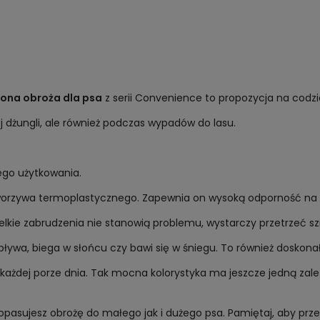
lona obroża dla psa
z serii Convenience to propozycja na codzi
iej dżungli, ale również podczas wypadów do lasu.
nego użytkowania.
orzywa termoplastycznego. Zapewnia on wysoką odporność na ro
elkie zabrudzenia nie stanowią problemu, wystarczy przetrzeć s
pływa, biega w słońcu czy bawi się w śniegu. To również doskon
każdej porze dnia. Tak mocna kolorystyka ma jeszcze jedną zal
opasujesz obrożę do małego jak i dużego psa. Pamiętaj, aby pr