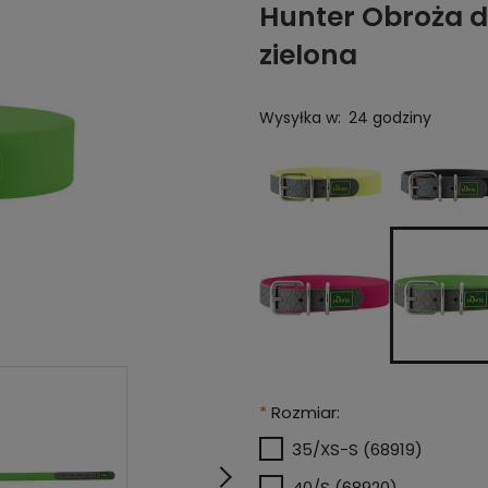
Hunter Obroża d
zielona
Wysyłka w:
24 godziny
*
Rozmiar:
35/XS-S (68919)
40/S (68920)