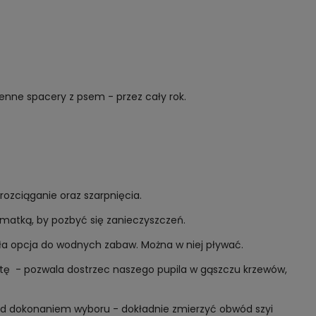
enne spacery z psem - przez cały rok.
zciąganie oraz szarpnięcia.
zmatką, by pozbyć się zanieczyszczeń.
ała opcja do wodnych zabaw. Można w niej pływać.
etę - pozwala dostrzec naszego pupila w gąszczu krzewów,
zed dokonaniem wyboru - dokładnie zmierzyć obwód szyi