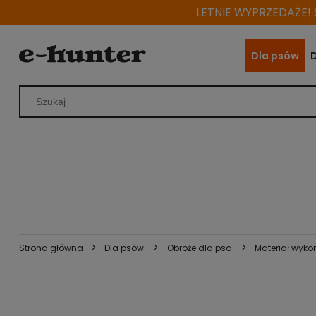
LETNIE WYPRZEDAŻE! S
Dla psów
>
>
>
Strona główna
Dla psów
Obroże dla psa
Materiał wyko