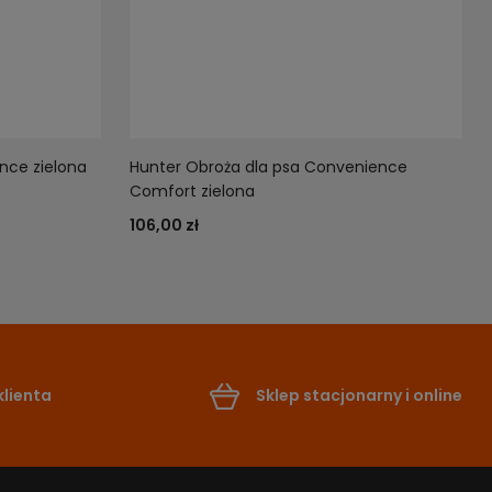
nce zielona
Hunter Obroża dla psa Convenience
Comfort zielona
106,00 zł
lienta
Sklep stacjonarny i online