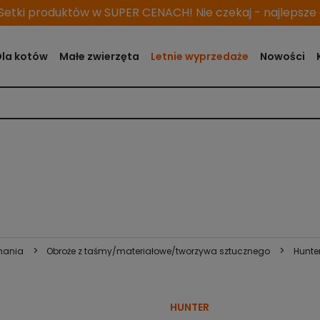
etki produktów w SUPER CENACH! Nie czekaj - najlepsze o
Dla kotów
Małe zwierzęta
Letnie wyprzedaże
Nowości
>
>
nania
Obroże z taśmy/materiałowe/tworzywa sztucznego
Hunte
HUNTER