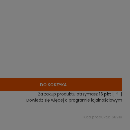
DO KOSZYKA
Za zakup produktu otrzymasz
16
pkt
[
?
]
Dowiedz się więcej o
programie lojalnościowym
Kod produktu:
68919