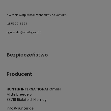
*
W razie wątpliwości zachęcamy do kontaktu.
tel: 532 713 323
agnieszka@ecolifegroup.pl
Bezpieczeństwo
Producent
HUNTER INTERNATIONAL GmbH
Mittelbreede 5
33719 Bielefeld, Niemcy
info@hunter.de