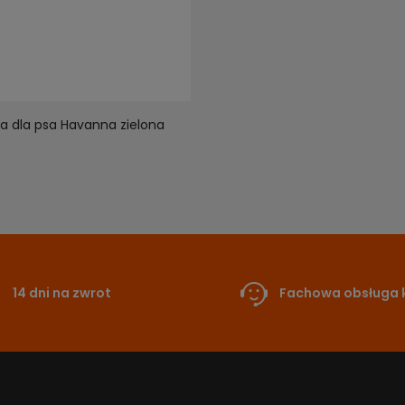
a dla psa Havanna zielona
14 dni na zwrot
Fachowa obsługa k