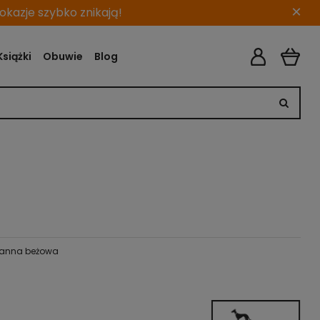
×
kazje szybko znikają!
Książki
Obuwie
Blog
vanna beżowa