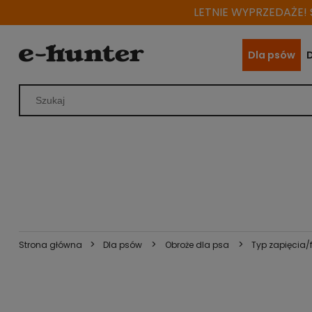
LETNIE WYPRZEDAŻE! S
Dla psów
>
>
>
Strona główna
Dla psów
Obroże dla psa
Typ zapięcia/