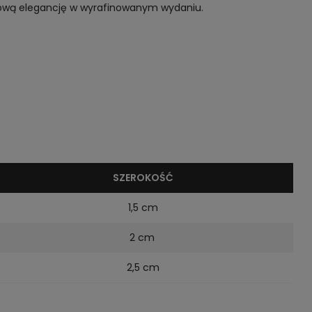
asową elegancję w wyrafinowanym wydaniu.
SZEROKOŚĆ
1,5 cm
2 cm
2,5 cm