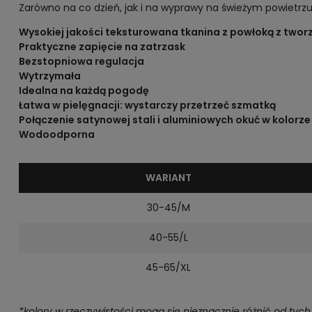
Zarówno na co dzień, jak i na wyprawy na świeżym powietr
Wysokiej jakości teksturowana tkanina z powłoką z two
Praktyczne zapięcie na zatrzask
Bezstopniowa regulacja
Wytrzymała
Idealna na każdą pogodę
Łatwa w pielęgnacji: wystarczy przetrzeć szmatką
Połączenie satynowej stali i aluminiowych okuć w kolorz
Wodoodporna
WARIANT
30-45/M
40-55/L
45-65/XL
*kolory w rzeczywistości mogą się nieznacznie różnić od ty