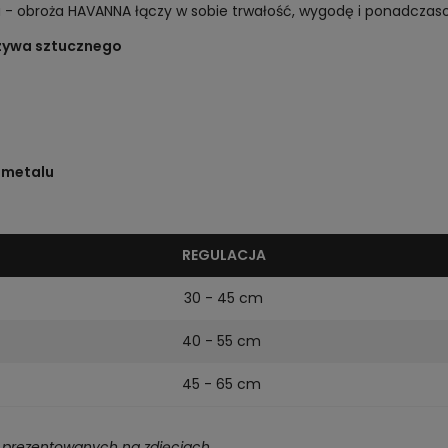
zu - obroża HAVANNA łączy w sobie trwałość, wygodę i ponadcz
rzywa sztucznego
e metalu
REGULACJA
30 - 45 cm
40 - 55 cm
45 - 65 cm
ch prezentowanych na zdjęciach.