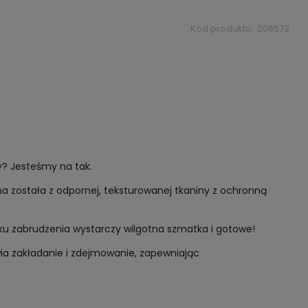
Kod produktu:
208572
ry? Jesteśmy na tak.
ostała z odpornej, teksturowanej tkaniny z ochronną
dku zabrudzenia wystarczy wilgotna szmatka i gotowe!
wia zakładanie i zdejmowanie, zapewniając