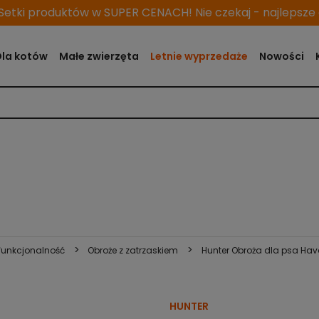
etki produktów w SUPER CENACH! Nie czekaj - najlepsze o
Dla kotów
Małe zwierzęta
Letnie wyprzedaże
Nowości
>
>
funkcjonalność
Obroże z zatrzaskiem
Hunter Obroża dla psa Ha
HUNTER