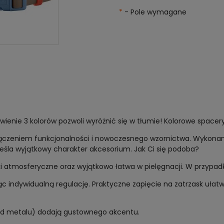
*
- Pole wymagane
wienie 3 kolorów pozwoli wyróżnić się w tłumie! Kolorowe space
eniem funkcjonalności i nowoczesnego wzornictwa. Wykonana z
eśla wyjątkowy charakter akcesorium. Jak Ci się podoba?
nki atmosferyczne oraz wyjątkowo łatwa w pielęgnacji. W przypa
c indywidualną regulację. Praktyczne zapięcie na zatrzask ułat
ąd metalu) dodają gustownego akcentu.