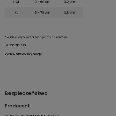
L-XL
40 - 60 cm
3,2 cm
XL
45 - 70 cm
3,8 cm
* W razie wątpliwości zachęcamy do kontaktu.
tel: 532 713 323
agnieszka@ecolifegroup.pl
Bezpieczeństwo
Producent