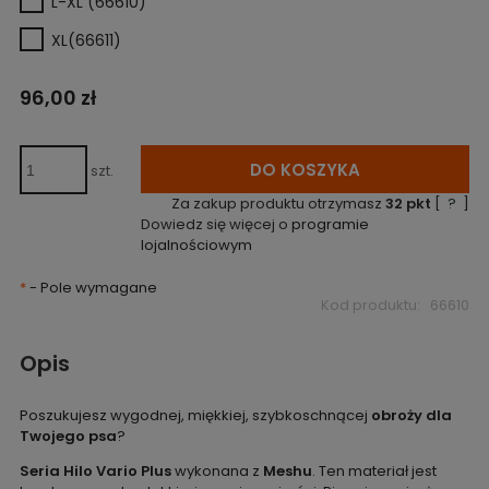
L-XL (66610)
XL(66611)
96,00 zł
DO KOSZYKA
szt.
Za zakup produktu otrzymasz
32
pkt
[
?
]
Dowiedz się więcej o
programie
lojalnościowym
*
- Pole wymagane
Kod produktu:
66610
Opis
Poszukujesz wygodnej, miękkiej, szybkoschnącej
obroży dla
Twojego psa
?
Seria Hilo Vario Plus
wykonana z
Meshu
. Ten materiał jest