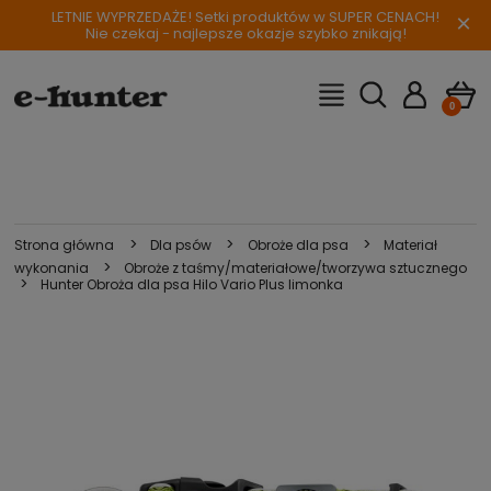
LETNIE WYPRZEDAŻE! Setki produktów w SUPER CENACH!
×
Nie czekaj - najlepsze okazje szybko znikają!
>
>
>
Strona główna
Dla psów
Obroże dla psa
Materiał
>
wykonania
Obroże z taśmy/materiałowe/tworzywa sztucznego
>
Hunter Obroża dla psa Hilo Vario Plus limonka