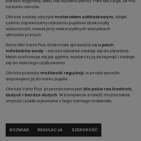
bardzo wygodny, lekki, nie wyciera sierści. Pies nie czuje, że ma
na karku obroże.
Obroże zostały obszyte
materiałem odblaskowym
, dzięki
czemu zapewniamy naszemu pupilowi doskonałą
widoczność, nawet przy niekorzystnych warunkach
atmosferycznych.
Seria Hilo Vario Plus doskonale sprawdza się
u psich
miłośników wody
- obroża idealnie nadaje się do pływania.
Mesh zachowuje się jak gąbka, wystarczy ją strzepnąć i nadaje
się do dalszego użytkowania.
Obroża posiada
możliwość regulacji
, w prosty sposób
dopasujesz ją do karku pupila.
Obroża Vario Plus przeznaczona jest
dla psów ras średnich,
dużych i bardzo dużych
. W komplecie znaleźć można także
smycze i szelki wykonane z tego samego materiału .
ROZMIAR
REGULACJA
SZEROKOŚĆ