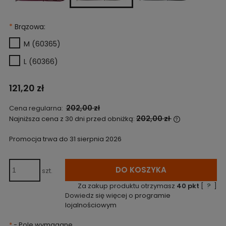
*
Brązowa:
M (60365)
L (60366)
121,20 zł
202,00 zł
Cena regularna:
202,00 zł
Najniższa cena z 30 dni przed obniżką:
Jeżeli produ
niż 30 dni, w
Promocja trwa do 31 sierpnia 2026
cena od mom
pojawił się 
DO KOSZYKA
szt.
Za zakup produktu otrzymasz
40
pkt
[
?
]
Dowiedz się więcej o
programie
lojalnościowym
*
- Pole wymagane