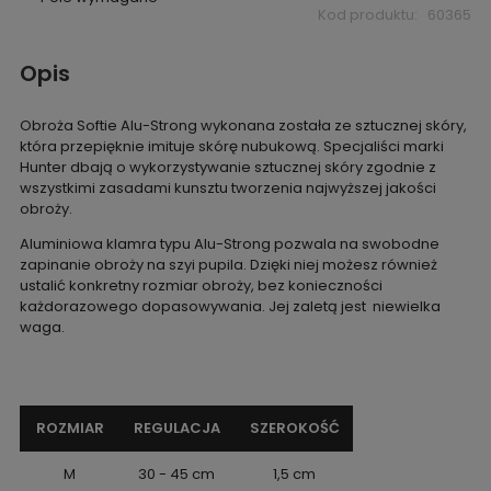
Kod produktu:
60365
Opis
Obroża Softie Alu-Strong wykonana została ze sztucznej skóry,
która przepięknie imituje skórę nubukową. Specjaliści marki
Hunter dbają o wykorzystywanie sztucznej skóry zgodnie z
wszystkimi zasadami kunsztu tworzenia najwyższej jakości
obroży.
Aluminiowa klamra typu Alu-Strong pozwala na swobodne
zapinanie obroży na szyi pupila. Dzięki niej możesz również
ustalić konkretny rozmiar obroży, bez konieczności
każdorazowego dopasowywania. Jej zaletą jest niewielka
waga.
ROZMIAR
REGULACJA
SZEROKOŚĆ
M
30 - 45 cm
1,5 cm