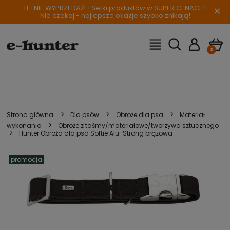
LETNIE WYPRZEDAŻE! Setki produktów w SUPER CENACH!
×
Nie czekaj - najlepsze okazje szybko znikają!
>
>
>
Strona główna
Dla psów
Obroże dla psa
Materiał
>
wykonania
Obroże z taśmy/materiałowe/tworzywa sztucznego
>
Hunter Obroża dla psa Softie Alu-Strong brązowa
promocja