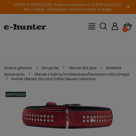
LETNIE WYPRZEDAŻE! Setki produktów w SUPER CENACH!
×
Nie czekaj - najlepsze okazje szybko znikają!
>
>
>
Strona główna
Dla psów
Obroże dla psa
Materiał
>
wykonania
Obroże z taśmy/materiałowe/tworzywa sztucznego
>
Hunter Obroża dla psa Softie Deluxe czerwona
promocja