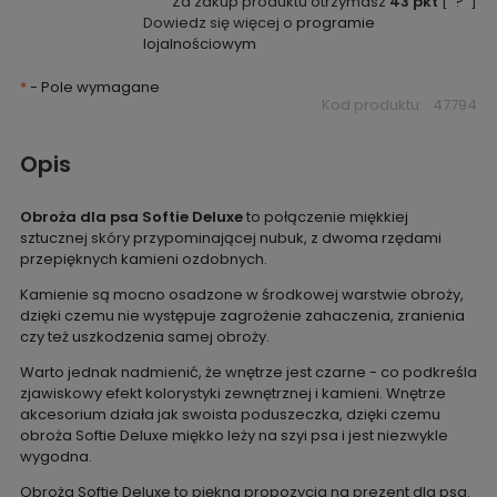
Za zakup produktu otrzymasz
43
pkt
[
?
]
Dowiedz się więcej o
programie
lojalnościowym
*
- Pole wymagane
Kod produktu:
47794
Opis
Obroża dla psa Softie Deluxe
to połączenie miękkiej
sztucznej skóry przypominającej nubuk, z dwoma rzędami
przepięknych kamieni ozdobnych.
Kamienie są mocno osadzone w środkowej warstwie obroży,
dzięki czemu nie występuje zagrożenie zahaczenia, zranienia
czy też uszkodzenia samej obroży.
Warto jednak nadmienić, że wnętrze jest czarne - co podkreśla
zjawiskowy efekt kolorystyki zewnętrznej i kamieni. Wnętrze
akcesorium działa jak swoista poduszeczka, dzięki czemu
obroża Softie Deluxe miękko leży na szyi psa i jest niezwykle
wygodna.
Obroża Softie Deluxe to piękna propozycja na prezent dla psa.