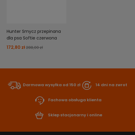
Hunter Smycz przepinana
dla psa Softie czerwona
172,80 zł
288,00 zł
Darmowa wysyłka od 150 zł
14 dni na zwrot
Fachowa obsługa klienta
Sklep stacjonarny i online