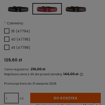
*
Czerwony:
35 (47794)
40 (47795)
45 (47796)
129,60 zł
216,00 zł
Cena regularna:
144,00 zł
Najniższa cena z 30 dni przed obniżką:
Jeżeli produk
niż 30 dni, wy
Promocja trwa do 31 sierpnia 2026
cena od mome
pojawił się w
DO KOSZYKA
szt.