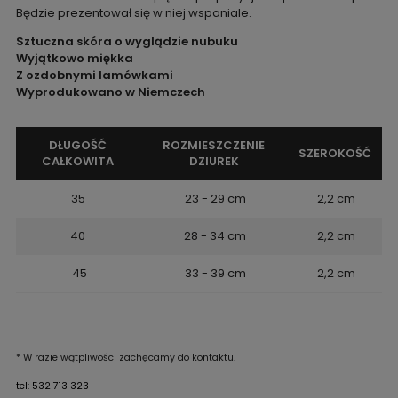
Będzie prezentował się w niej wspaniale.
Sztuczna skóra o wyglądzie nubuku
Wyjątkowo miękka
Z ozdobnymi lamówkami
Wyprodukowano w Niemczech
DŁUGOŚĆ
ROZMIESZCZENIE
SZEROKOŚĆ
CAŁKOWITA
DZIUREK
35
23 - 29 cm
2,2 cm
40
28 - 34 cm
2,2 cm
45
33 - 39 cm
2,2 cm
* W razie wątpliwości zachęcamy do kontaktu.
tel: 532 713 323