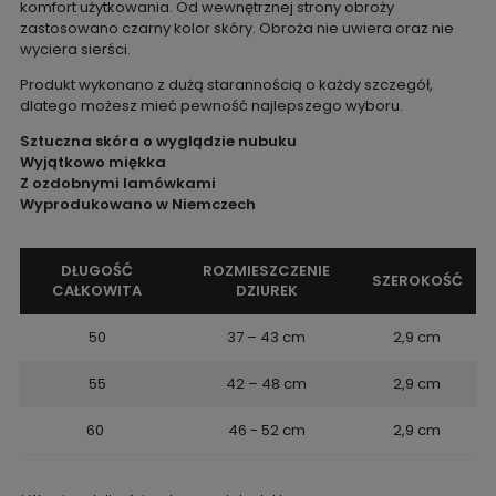
komfort użytkowania. Od wewnętrznej strony obroży
zastosowano czarny kolor skóry. Obroża nie uwiera oraz nie
wyciera sierści.
Produkt wykonano z dużą starannością o każdy szczegół,
dlatego możesz mieć pewność najlepszego wyboru.
Sztuczna skóra o wyglądzie nubuku
Wyjątkowo miękka
Z ozdobnymi lamówkami
Wyprodukowano w Niemczech
DŁUGOŚĆ
ROZMIESZCZENIE
SZEROKOŚĆ
CAŁKOWITA
DZIUREK
50
37 – 43 cm
2,9 cm
55
42 – 48 cm
2,9 cm
60
46 - 52 cm
2,9 cm