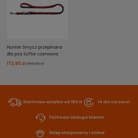
Hunter Smycz przepinana
dla psa Softie czerwona
172,80 zł
288,00 zł
Darmowa wysyłka od 150 zł
14 dni na zwrot
Fachowa obsługa klienta
Sklep stacjonarny i online