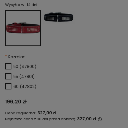
Wysyłka w:
14 dni
*
Rozmiar:
50 (47800)
55 (47801)
60 (47802)
196,20 zł
327,00 zł
Cena regularna:
327,00 zł
Najniższa cena z 30 dni przed obniżką:
Jeżeli produ