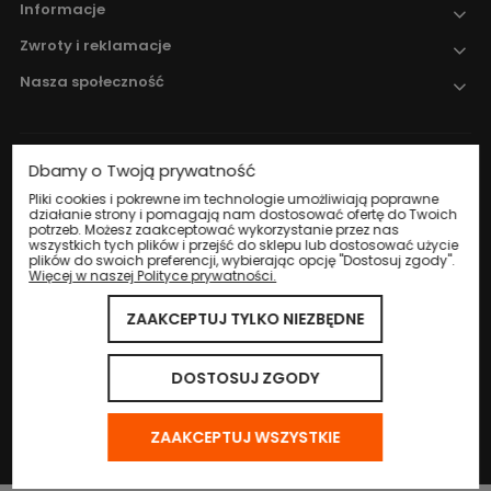
Informacje
Zwroty i reklamacje
Nasza społeczność
Dbamy o Twoją prywatność
Nadzór nad obrotem produktami
leczniczymi weterynaryjnymi sprawuje
Pliki cookies i pokrewne im technologie umożliwiają poprawne
działanie strony i pomagają nam dostosować ofertę do Twoich
Wojewódzki Inspektorat Weterynarii w
potrzeb. Możesz zaakceptować wykorzystanie przez nas
Katowicach
.
wszystkich tych plików i przejść do sklepu lub dostosować użycie
plików do swoich preferencji, wybierając opcję "Dostosuj zgody".
Więcej w naszej Polityce prywatności.
ZAAKCEPTUJ TYLKO NIEZBĘDNE
© 2024 Eco Life Group. Wszystkie prawa zastrzeżone.
Sklep internetowy Shoper.pl
DOSTOSUJ ZGODY
ZAAKCEPTUJ WSZYSTKIE