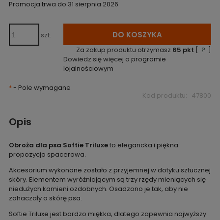
niż 30 dni, w
Promocja trwa do 31 sierpnia 2026
cena od mom
pojawił się w
DO KOSZYKA
szt.
Za zakup produktu otrzymasz
65
pkt
[
?
]
Dowiedz się więcej o
programie
lojalnościowym
*
- Pole wymagane
Kod produktu:
47800
Opis
Obroża dla psa Softie Triluxe
to elegancka i piękna
propozycja spacerowa.
Akcesorium wykonane zostało z przyjemnej w dotyku sztucznej
skóry. Elementem wyróżniającym są trzy rzędy mieniących się
niedużych kamieni ozdobnych. Osadzono je tak, aby nie
zahaczały o skórę psa.
Softie Triluxe jest bardzo miękka, dlatego zapewnia najwyższy