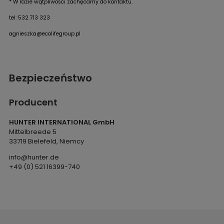
* W razie wątpliwości zachęcamy do kontaktu.
tel: 532 713 323
agnieszka@ecolifegroup.pl
Bezpieczeństwo
Producent
HUNTER INTERNATIONAL GmbH
Mittelbreede 5
33719 Bielefeld, Niemcy
info@hunter.de
+49 (0) 521 16399-740