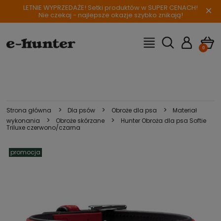
LETNIE WYPRZEDAŻE! Setki produktów w SUPER CENACH!
×
Nie czekaj - najlepsze okazje szybko znikają!
>
>
>
Strona główna
Dla psów
Obroże dla psa
Materiał
>
>
wykonania
Obroże skórzane
Hunter Obroża dla psa Softie
Triluxe czerwono/czarna
promocja