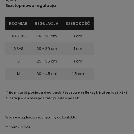
Bezstopniowa regulacja
ROZMIAR
REGULACJA
SZEROKOŚĆ
XXS-XS
14 - 20 cm
1 cm
XS-S
20 - 30 cm
1 cm
S
25 - 35 cm
1 cm
M
30 - 45 cm
1,5 cm
* Rozmiar M posiada dwa paski (tęczowe refleksy). Natomiast XS-S,
S z racji wielkości posiadają jeden pasek.
W razie wątpliwości zachęcamy do kontaktu.
tel: 532 713 323