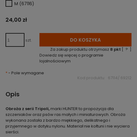
M (67116)
24,00 zł
DO KOSZYKA
szt.
Za zakup produktu otrzymasz
8
pkt
[
?
]
Dowiedz się więcej o
programie
lojalnościowym
*
- Pole wymagane
Kod produktu:
67114/ 69212
Opis
Obroża z serii Tripoli,
marki HUNTER to propozycja dla
szczeniaków oraz psów ras małych i miniaturowych. Obroża
wykonana została z bardzo miękkiego, delikatnego i
przyjemnego w dotyku nylonu. Materiał nie kołtuni i nie wyciera
sierści.