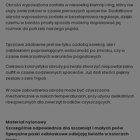
Obroża wyposażona została w niewielką klamrę i ring, który nie
ciąży zwierzakowi w czasie pierwszych spacerów. Dodatkowo
obroża wyposażona została w bezstopniowa regulacje, dzięki
czemu w bardzo prosty sposób możemy dopasować jej
rozmiar do potrzeb naszego pupila.
Tęczowe zdobienie jest nie tylko ozdobą kolekcji, ale i
odblaskiem poprawiającym widoczność po zmroku, czy w
czasie niekorzystnych warunków pogodowych.
Ciekawa kolorystyka obroży pozwala stworzyć niepowtarzalny
outfit w czasie codziennych spacerów. Już dziś stwórz piękny
zestaw z serii Tripoli.
W razie zabrudzenia obroża może być czyszczona
mechanicznie w niskich temperaturach, przy użyciu delikatnych
i bezpiecznych dla zwierząt środków czyszczących.
Materiał nylonowy
Szczególnie odpowiednia dla szczeniąt i małych psów
Specjalne paski odblaskowe odbijają światło w kolorach
tęczy