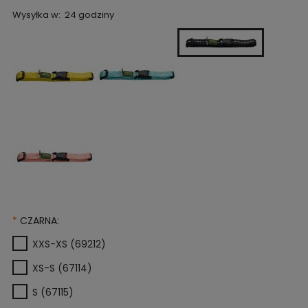
Wysyłka w:
24 godziny
*
CZARNA:
XXS-XS (69212)
XS-S (67114)
S (67115)