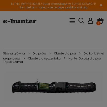
LETNIE WYPRZEDAŻE! Setki produktów w SUPER CENACH!
×
Nie czekaj - najlepsze okazje szybko znikają!
>
>
>
Strona główna
Dla psów
Obroże dla psa
Dla konkretnej
>
>
grupy psów
Obroże dla szczeniaka
Hunter Obroża dla psa
Tripoli czarna