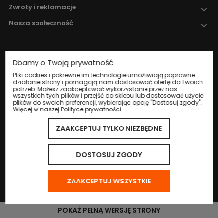
Zwroty i reklamacje
Nasza społeczność
Dbamy o Twoją prywatność
Nadzór nad obrotem produktami
leczniczymi weterynaryjnymi sprawuje
Pliki cookies i pokrewne im technologie umożliwiają poprawne
działanie strony i pomagają nam dostosować ofertę do Twoich
Wojewódzki Inspektorat Weterynarii w
potrzeb. Możesz zaakceptować wykorzystanie przez nas
Katowicach
.
wszystkich tych plików i przejść do sklepu lub dostosować użycie
plików do swoich preferencji, wybierając opcję "Dostosuj zgody".
Więcej w naszej Polityce prywatności.
ZAAKCEPTUJ TYLKO NIEZBĘDNE
© 2024 Eco Life Group. Wszystkie prawa zastrzeżone.
Sklep internetowy Shoper.pl
DOSTOSUJ ZGODY
ZAAKCEPTUJ WSZYSTKIE
POKAŻ PEŁNĄ WERSJĘ STRONY