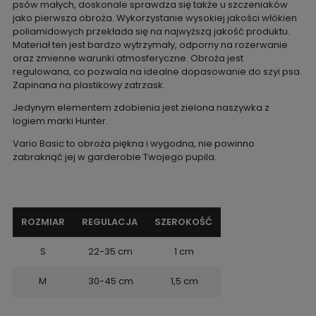
psów małych, doskonale sprawdza się także u szczeniaków
jako pierwsza obroża. Wykorzystanie wysokiej jakości włókien
poliamidowych przekłada się na najwyższą jakość produktu.
Materiał ten jest bardzo wytrzymały, odporny na rozerwanie
oraz zmienne warunki atmosferyczne. Obroża jest
regulowana, co pozwala na idealne dopasowanie do szyi psa.
Zapinana na plastikowy zatrzask.
Jedynym elementem zdobienia jest zielona naszywka z
logiem marki Hunter.
Vario Basic to obroża piękna i wygodna, nie powinno
zabraknąć jej w garderobie Twojego pupila.
ROZMIAR
REGULACJA
SZEROKOŚĆ
S
22-35 cm
1 cm
M
30-45 cm
1,5 cm