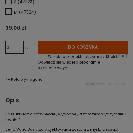
S (47523)
M (47524)
39,00 zł
DO KOSZYKA
szt.
Za zakup produktu otrzymasz
13
pkt
[
?
]
Dowiedz się więcej o
programie
lojalnościowym
*
- Pole wymagane
Kod produktu:
47523
Opis
Poszukujesz obroży lekkiej, wygodnej, a zarazem wytrzymałej i
trwałej?
Seria Vario Basic zaprojektowana została z myślą o rasach