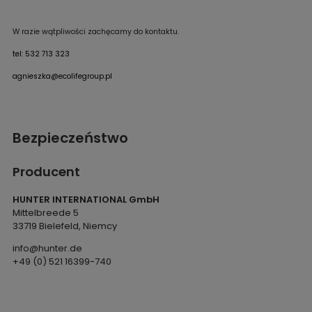
W razie wątpliwości zachęcamy do kontaktu.
tel: 532 713 323
agnieszka@ecolifegroup.pl
Bezpieczeństwo
Producent
HUNTER INTERNATIONAL GmbH
Mittelbreede 5
33719 Bielefeld, Niemcy
info@hunter.de
+49 (0) 521 16399-740