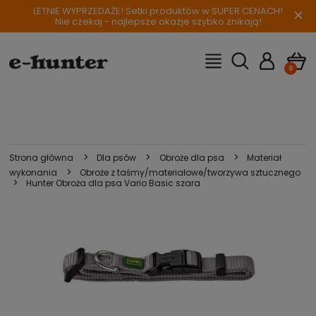
LETNIE WYPRZEDAŻE! Setki produktów w SUPER CENACH!
×
Nie czekaj - najlepsze okazje szybko znikają!
>
>
>
Strona główna
Dla psów
Obroże dla psa
Materiał
>
wykonania
Obroże z taśmy/materiałowe/tworzywa sztucznego
>
Hunter Obroża dla psa Vario Basic szara