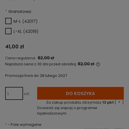
*
Granatowa:
M-L (42017)
L-XL (42019)
41,00 zł
82,00 zł
Cena regularna:
82,00 zł
Najniższa cena z 30 dni przed obniżką:
Jeżeli produkt
niż 30 dni, wyś
Promocja trwa do 28 lutego 2027
cena od momen
pojawił się w 
DO KOSZYKA
szt.
Za zakup produktu otrzymasz
13
pkt
[
?
]
Dowiedz się więcej o
programie
lojalnościowym
*
- Pole wymagane