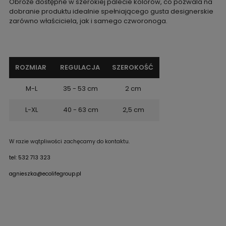
Obroże dostępne w szerokiej palecie kolorów, co pozwala na
dobranie produktu idealnie spełniającego gusta designerskie
zarówno właściciela, jak i samego czworonoga.
ROZMIAR
REGULACJA
SZEROKOŚĆ
M-L
35 - 53 cm
2 cm
L-XL
40 - 63 cm
2,5 cm
W razie wątpliwości zachęcamy do kontaktu.
tel: 532 713 323
agnieszka@ecolifegroup.pl