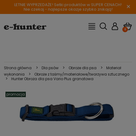
LETNIE WYPRZEDAŻE! Setki produktów w SUPER CENACH!
×
Nie czekaj - najlepsze okazje szybko znikają!
>
>
>
Strona główna
Dla psów
Obroże dla psa
Materiał
>
wykonania
Obroże z taśmy/materiałowe/tworzywa sztucznego
>
Hunter Obroża dla psa Vario Plus granatowa
promocja