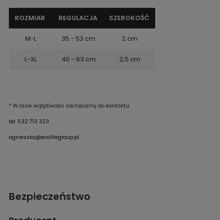
ROZMIAR
REGULACJA
SZEROKOŚĆ
M-L
35 - 53 cm
2 cm
L-XL
40 - 63 cm
2,5 cm
* W razie wątpliwości zachęcamy do kontaktu.
tel: 532 713 323
agnieszka@ecolifegroup.pl
Bezpieczeństwo