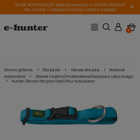
LETNIE WYPRZEDAŻE! Setki produktów w SUPER CENACH!
×
Nie czekaj - najlepsze okazje szybko znikają!
>
>
>
Strona główna
Dla psów
Obroże dla psa
Materiał
>
wykonania
Obroże z taśmy/materiałowe/tworzywa sztucznego
>
Hunter Obroża dla psa Vario Plus turkusowa