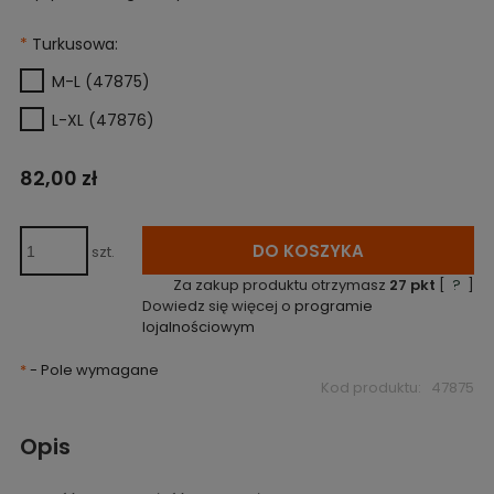
*
Turkusowa:
M-L (47875)
L-XL (47876)
82,00 zł
DO KOSZYKA
szt.
Za zakup produktu otrzymasz
27
pkt
[
?
]
Dowiedz się więcej o
programie
lojalnościowym
*
- Pole wymagane
Kod produktu:
47875
Opis