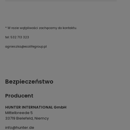
* W razie wątpliwości zachęcamy do kontaktu.
tel: 532 713 323
agnieszka@ecolifegroup.pl
Bezpieczeństwo
Producent
HUNTER INTERNATIONAL GmbH
Mittelbreede 5
33719 Bielefeld, Niemcy
info@hunter.de