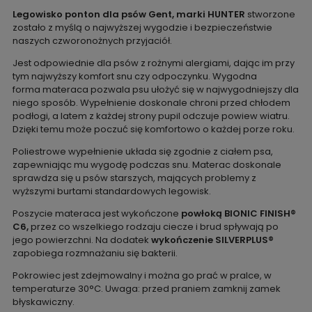
Legowisko ponton dla psów Gent, marki HUNTER
stworzone
zostało z myślą o najwyższej wygodzie i bezpieczeństwie
naszych czworonożnych przyjaciół.
Jest odpowiednie dla psów z rożnymi alergiami, dając im przy
tym najwyższy komfort snu czy odpoczynku. Wygodna
forma materaca pozwala psu ułożyć się w najwygodniejszy dla
niego sposób. Wypełnienie doskonale chroni przed chłodem
podłogi, a latem z każdej strony pupil odczuje powiew wiatru.
Dzięki temu może poczuć się komfortowo o każdej porze roku.
Poliestrowe wypełnienie układa się zgodnie z ciałem psa,
zapewniając mu wygodę podczas snu. Materac doskonale
sprawdza się u psów starszych, mających problemy z
wyższymi burtami standardowych legowisk.
Poszycie materaca jest wykończone
powłoką BIONIC FINISH®
C6,
przez co wszelkiego rodzaju ciecze i brud spływają po
jego powierzchni. Na dodatek
wykończenie SILVERPLUS®
zapobiega rozmnażaniu się bakterii.
Pokrowiec jest zdejmowalny i można go prać w pralce, w
temperaturze 30°C. Uwaga: przed praniem zamknij zamek
błyskawiczny.