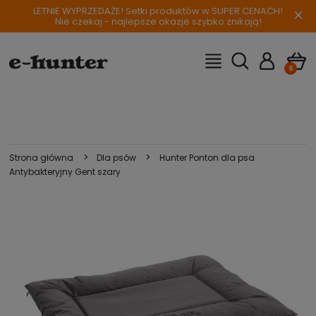
LETNIE WYPRZEDAŻE! Setki produktów w SUPER CENACH!
×
Nie czekaj - najlepsze okazje szybko znikają!
>
>
Strona główna
Dla psów
Hunter Ponton dla psa
Antybakteryjny Gent szary