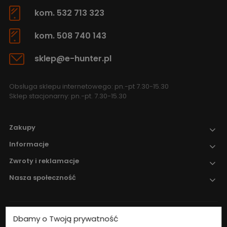
kom. 532 713 323
kom. 508 740 143
sklep@e-hunter.pl
Obsługa sklepu internetowego: pn.-pt 7.30-15.30
Sklep stacjonarny: pn.-pt. 7.30-15.30
Zakupy
Informacje
Zwroty i reklamacje
Nasza społeczność
Dbamy o Twoją prywatność
Nadzór nad obrotem produktami