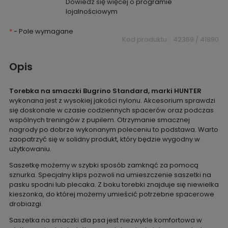
Dowiedz się więcej o
programie
lojalnościowym
*
- Pole wymagane
Kod produktu:
42369 / 41890
Opis
Torebka na smaczki Bugrino Standard, marki HUNTER
wykonana jest z wysokiej jakości nylonu. Akcesorium sprawdzi
się doskonale w czasie codziennych spacerów oraz podczas
wspólnych treningów z pupilem. Otrzymanie smacznej
nagrody po dobrze wykonanym poleceniu to podstawa. Warto
zaopatrzyć się w solidny produkt, który będzie wygodny w
użytkowaniu.
Saszetkę możemy w szybki sposób zamknąć za pomocą
sznurka. Specjalny klips pozwoli na umieszczenie saszetki na
pasku spodni lub plecaka. Z boku torebki znajduje się niewielka
kieszonka, do której możemy umieścić potrzebne spacerowe
drobiazgi.
Saszetka na smaczki dla psa jest niezwykle komfortowa w