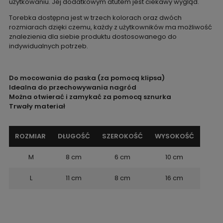
użytkowaniu. Jej dodatkowym atutem jest ciekawy wygląd.
Torebka dostępna jest w trzech kolorach oraz dwóch
rozmiarach dzięki czemu, każdy z użytkowników ma możliwość
znalezienia dla siebie produktu dostosowanego do
indywidualnych potrzeb.
Do mocowania do paska (za pomocą klipsa)
Idealna do przechowywania nagród
Można otwierać i zamykać za pomocą sznurka
Trwały materiał
ROZMIAR
DŁUGOŚĆ
SZEROKOŚĆ
WYSOKOŚĆ
M
8 cm
6 cm
10 cm
L
11 cm
8 cm
16 cm