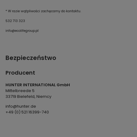
* W razie wątpliwości zachęcamy do kontaktu.
532 713 323
info@ecolifegroup.pl
Bezpieczeństwo
Producent
HUNTER INTERNATIONAL GmbH
Mittelbreede 5
33719 Bielefeld, Niemcy
info@hunter.de
+49 (0) 521 16399-740