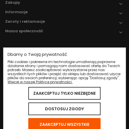
Zakupy
Informacje
Zwroty i reklamacje
Nasza społeczność
Dbamy o Twoją prywatność
Nadzór nad obrotem produktami
leczniczymi weterynaryjnymi sprawuje
Pliki cookies i pokrewne im technologie umożliwiają poprawne
działanie strony i pomagają nam dostosować ofertę do Twoich
Wojewódzki Inspektorat Weterynarii w
potrzeb. Możesz zaakceptować wykorzystanie przez nas
Katowicach
.
wszystkich tych plików i przejść do sklepu lub dostosować użycie
plików do swoich preferencji, wybierając opcję "Dostosuj zgody".
Więcej w naszej Polityce prywatności.
ZAAKCEPTUJ TYLKO NIEZBĘDNE
© 2024 Eco Life Group. Wszystkie prawa zastrzeżone.
Sklep internetowy Shoper.pl
DOSTOSUJ ZGODY
ZAAKCEPTUJ WSZYSTKIE