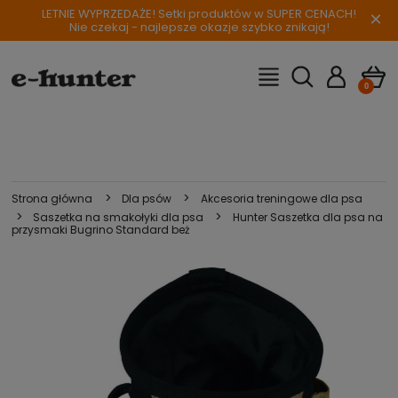
LETNIE WYPRZEDAŻE! Setki produktów w SUPER CENACH!
×
Nie czekaj - najlepsze okazje szybko znikają!
>
>
Strona główna
Dla psów
Akcesoria treningowe dla psa
>
>
Saszetka na smakołyki dla psa
Hunter Saszetka dla psa na
przysmaki Bugrino Standard beż