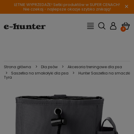
LETNIE WYPRZEDAŻE! Setki produktów w SUPER CENACH!
×
Nie czekaj - najlepsze okazje szybko znikają!
>
>
Strona główna
Dla psów
Akcesoria treningowe dla psa
>
>
Saszetka na smakołyki dla psa
Hunter Saszetka na smaczki
Tyra