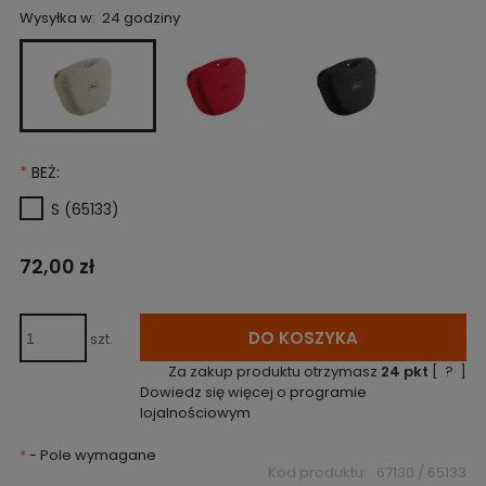
Wysyłka w:
24 godziny
*
BEŻ:
S (65133)
72,00 zł
DO KOSZYKA
szt.
Za zakup produktu otrzymasz
24
pkt
[
?
]
Dowiedz się więcej o
programie
lojalnościowym
*
- Pole wymagane
Kod produktu:
67130 / 65133