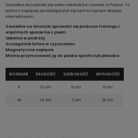
Saszetka doczekała się wielu miłośników również w Polsce. To
jedna z najlepiej sprzedających się serii w naszym sklepie
internetowym.
Saszetka na smaczki sprawdzi się podczas treningu i
wspólnych spacerów z psem
Idealna w podróży
Szczególnie łatwa w czyszczeniu
Magnetyczne zapięcie
Można przymocować ją do paska spodni lub plecaka
ROZMIAR
DŁUGOŚĆ
SZEROKOŚĆ
WYSOKOŚĆ
S
13 cm
5 cm
11 cm
M
14 cm
7 cm
15 cm