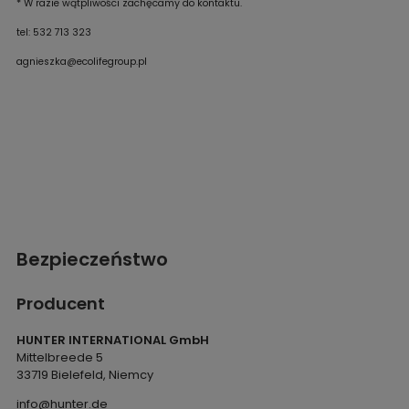
* W razie wątpliwości zachęcamy do kontaktu.
tel: 532 713 323
agnieszka@ecolifegroup.pl
Bezpieczeństwo
Producent
HUNTER INTERNATIONAL GmbH
Mittelbreede 5
33719 Bielefeld, Niemcy
info@hunter.de