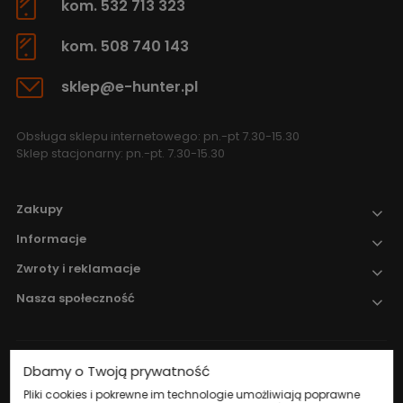
kom. 532 713 323
kom. 508 740 143
sklep@e-hunter.pl
Obsługa sklepu internetowego: pn.-pt 7.30-15.30
Sklep stacjonarny: pn.-pt. 7.30-15.30
Zakupy
Informacje
Zwroty i reklamacje
Nasza społeczność
Dbamy o Twoją prywatność
Nadzór nad obrotem produktami
leczniczymi weterynaryjnymi sprawuje
Pliki cookies i pokrewne im technologie umożliwiają poprawne