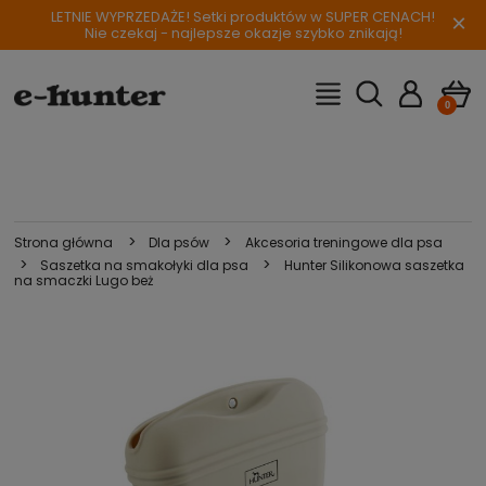
LETNIE WYPRZEDAŻE! Setki produktów w SUPER CENACH!
×
Nie czekaj - najlepsze okazje szybko znikają!
>
>
Strona główna
Dla psów
Akcesoria treningowe dla psa
>
>
Saszetka na smakołyki dla psa
Hunter Silikonowa saszetka
na smaczki Lugo beż