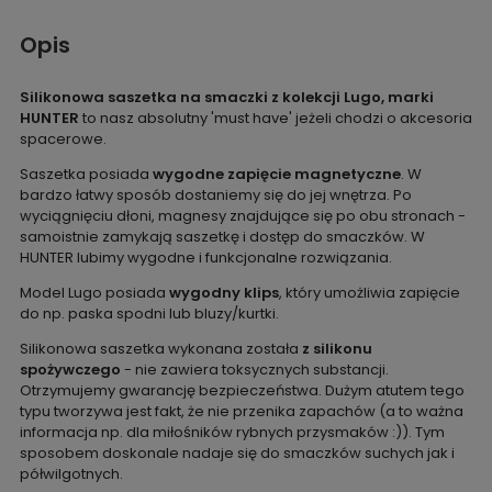
Opis
Silikonowa saszetka na smaczki z kolekcji Lugo, marki
HUNTER
to nasz absolutny 'must have' jeżeli chodzi o akcesoria
spacerowe.
Saszetka posiada
wygodne zapięcie magnetyczne
. W
bardzo łatwy sposób dostaniemy się do jej wnętrza. Po
wyciągnięciu dłoni, magnesy znajdujące się po obu stronach -
samoistnie zamykają saszetkę i dostęp do smaczków. W
HUNTER lubimy wygodne i funkcjonalne rozwiązania.
Model Lugo posiada
wygodny klips
, który umożliwia zapięcie
do np. paska spodni lub bluzy/kurtki.
Silikonowa saszetka wykonana została
z silikonu
spożywczego
- nie zawiera toksycznych substancji.
Otrzymujemy gwarancję bezpieczeństwa. Dużym atutem tego
typu tworzywa jest fakt, że nie przenika zapachów (a to ważna
informacja np. dla miłośników rybnych przysmaków :)). Tym
sposobem doskonale nadaje się do smaczków suchych jak i
półwilgotnych.