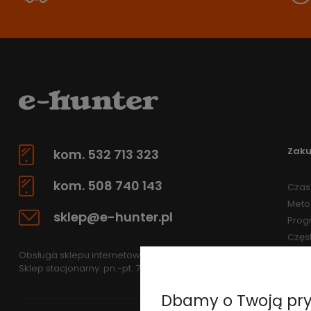
Zak
kom. 532 713 323
kom. 508 740 143
Czas 
Meto
sklep@e-hunter.pl
Prog
Częs
Obsługa sklepu internetowego: pn.-pt 7.30-15.30
Sklep stacjonarny: pn.-pt. 7.30-15.30
Dbamy o Twoją pr