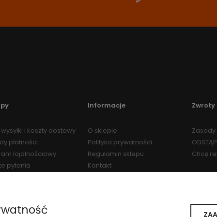
upy
Informacje
Zwroty 
wysyłki i koszty dostawy
O sklepie
Zasady 
dy płatności
Polityka prywatności
ODSTĄP
ram lojalnościowy
Regulamin sklepu
Chcę r
te pytania
Kontakt
Regulamin Programu
Lojalnościowego
ywatność
ZAA