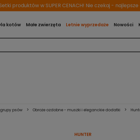
etki produktów w SUPER CENACH! Nie czekaj - najlepsze o
Dla kotów
Małe zwierzęta
Letnie wyprzedaże
Nowości
>
>
j grupy psów
Obroże ozdobne - muszki i eleganckie dodatki
Hunt
HUNTER