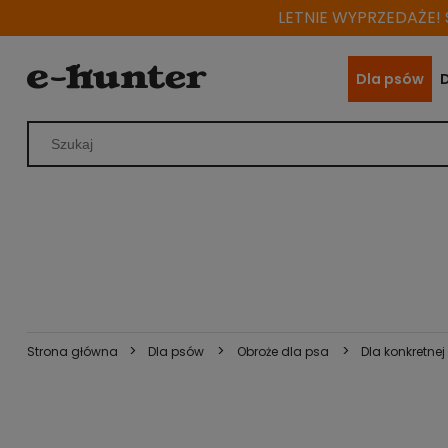
LETNIE WYPRZEDAŻE! S
Dla psów
>
>
>
Strona główna
Dla psów
Obroże dla psa
Dla konkretne