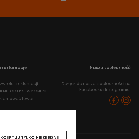
i reklamacje
Nasza społeczność
zwrotu i reklamacji
Dołącz do naszej społeczności na
Facebooku i Instagramie.
IENIE OD UMOWY ONLINE
eklamować towar
KCEPTUJ TYLKO NIEZBĘDNE