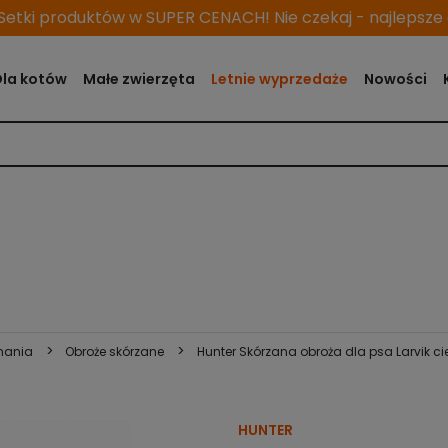
etki produktów w SUPER CENACH! Nie czekaj - najlepsze o
Dla kotów
Małe zwierzęta
Letnie wyprzedaże
Nowości
>
>
nania
Obroże skórzane
Hunter Skórzana obroża dla psa Larvik c
HUNTER