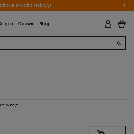
×
kazje szybko znikają!
Książki
Obuwie
Blog
iemny brąz