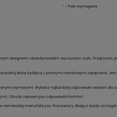
*
- Pole wymagane
ym designem i skandynawskim wyczuciem stylu. Przejrzysta, prost
naturalną skórę bydlęcą z prostymi metalowymi zapięciami. Jest m
ładnymi wymiarami. Wybierz najbardziej odpowiedni wariant dla s
ićmi. Obroża zapewni psu odpowiedni komfort.
 niemieckiej manufakturze. Pracownicy dbają o każdy szczegół 