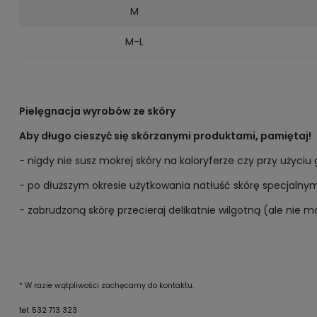
M
M-L
Pielęgnacja wyrobów ze skóry
Aby długo cieszyć się skórzanymi produktami, pamiętaj!
- nigdy nie susz mokrej skóry na kaloryferze czy przy użyciu
- po dłuższym okresie użytkowania natłuść skórę specjalny
- zabrudzoną skórę przecieraj delikatnie wilgotną (ale nie m
* W razie wątpliwości zachęcamy do kontaktu.
tel: 532 713 323