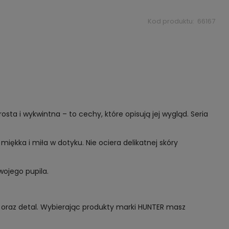
Kod produktu:
66167
a i wykwintna – to cechy, które opisują jej wygląd. Seria
iękka i miła w dotyku. Nie ociera delikatnej skóry
wojego pupila.
oraz detal. Wybierając produkty marki HUNTER masz