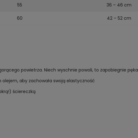
55
36 – 46 cm
60
42 – 52 cm
 gorącego powietrza. Niech wyschnie powoli, to zapobiegnie pękan
m olejem, aby zachowała swoją elastyczność
okrą!) ściereczką