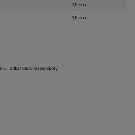
3,5 cm
3,5 cm
iu i odkształcaniu się skóry