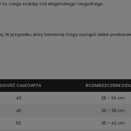
e to, czego szukają: coś eleganckiego i wygodnego.
ą. W przypadku skóry barwionej mogą wystąpić lekkie przebarwie
ŁUGOŚĆ CAŁKOWITA
ROZMIESZCZENIE DZI
40
28 – 34 cm
45
30 – 38 cm
50
35 – 42 cm