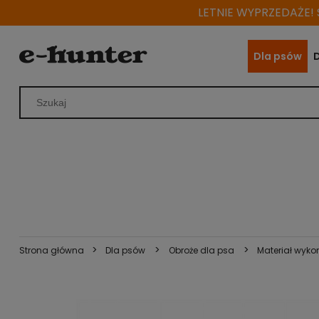
LETNIE WYPRZEDAŻE! S
Dla psów
>
>
>
Strona główna
Dla psów
Obroże dla psa
Materiał wyko