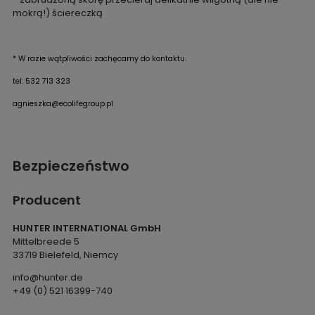
mokrą!) ściereczką
* W razie wątpliwości zachęcamy do kontaktu.
tel: 532 713 323
agnieszka@ecolifegroup.pl
Bezpieczeństwo
Producent
HUNTER INTERNATIONAL GmbH
Mittelbreede 5
33719 Bielefeld, Niemcy
info@hunter.de
+49 (0) 521 16399-740