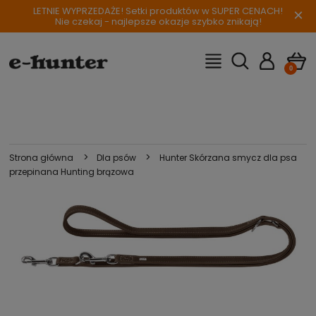
LETNIE WYPRZEDAŻE! Setki produktów w SUPER CENACH!
×
Nie czekaj - najlepsze okazje szybko znikają!
>
>
Strona główna
Dla psów
Hunter Skórzana smycz dla psa
przepinana Hunting brązowa