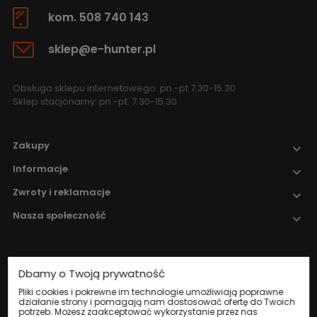
kom. 508 740 143
sklep@e-hunter.pl
Obsługa sklepu internetowego: pn.-pt 7.30-15.30
Sklep stacjonarny: pn.-pt. 7.30-15.30
Zakupy
Informacje
Zwroty i reklamacje
Nasza społeczność
Dbamy o Twoją prywatność
Nadzór nad obrotem produktami
leczniczymi weterynaryjnymi sprawuje
Pliki cookies i pokrewne im technologie umożliwiają poprawne
działanie strony i pomagają nam dostosować ofertę do Twoich
Wojewódzki Inspektorat Weterynarii w
potrzeb. Możesz zaakceptować wykorzystanie przez nas