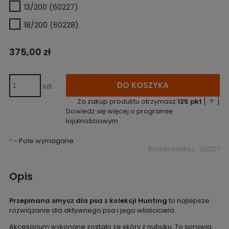
13/200 (60227)
18/200 (60228)
375,00 zł
DO KOSZYKA
szt.
Za zakup produktu otrzymasz
125
pkt
[
?
]
Dowiedz się więcej o
programie
lojalnościowym
*
- Pole wymagane
Kod produktu:
60227
Opis
Przepinana smycz dla psa z kolekcji Hunting
to najlepsze
rozwiązanie dla aktywnego psa i jego właściciela.
Akcesorium wykonane zostało ze skóry z nubuku. To sprawia,