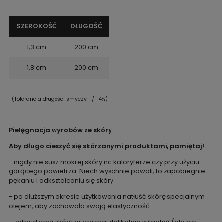
SZEROKOŚĆ
DŁUGOŚĆ
1,3 cm
200 cm
1,8 cm
200 cm
(Tolerancja długości smyczy +/- 4%)
Pielęgnacja wyrobów ze skóry
Aby długo cieszyć się skórzanymi produktami, pamiętaj!
- nigdy nie susz mokrej skóry na kaloryferze czy przy użyciu
gorącego powietrza. Niech wyschnie powoli, to zapobiegnie
pękaniu i odkształcaniu się skóry
- po dłuższym okresie użytkowania natłuść skórę specjalnym
olejem, aby zachowała swoją elastyczność
- zabrudzoną skórę przecieraj delikatnie wilgotną (ale nie