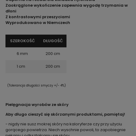
Zaokrąglone wykończenie zapewnia wygodę trzymania w
dłoni
Z kontrastowymi przeszyciami
Wyprodukowano w Niemczech
SZEROKOŚĆ
DŁUGOŚĆ
6 mm
200 cm
1 cm
200 cm
(Tolerancja długości smyczy +/- 4%)
Pielęgnacja wyrobów ze skóry
Aby długo cieszyć się skórzanymi produktami, pamiętaj!
- nigdy nie susz mokrej skóry na kaloryferze czy przy użyciu
gorącego powietrza. Niech wyschnie powoli, to zapobiegnie
pękaniu i odkształcaniu się skóry