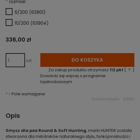
*
rozmiar:
6/200 (63901)
10/200 (63904)
336,00 zł
DO KOSZYKA
szt.
Za zakup produktu otrzymasz
112
pkt
[
?
]
Dowiedz się więcej o
programie
lojalnościowym
*
- Pole wymagane
Kod produktu:
63901
Opis
Smycz dla psa Round & Soft Hunting
, marki HUNTER została
stworzona dla miłośników naturalnego stylu, funkcjonalności i