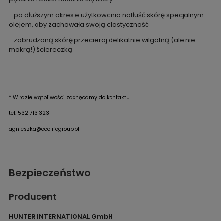
- po dłuższym okresie użytkowania natłuść skórę specjalnym
olejem, aby zachowała swoją elastyczność
- zabrudzoną skórę przecieraj delikatnie wilgotną (ale nie
mokrą!) ściereczką
* W razie wątpliwości zachęcamy do kontaktu.
tel: 532 713 323
agnieszka@ecolifegroup.pl
Bezpieczeństwo
Producent
HUNTER INTERNATIONAL GmbH