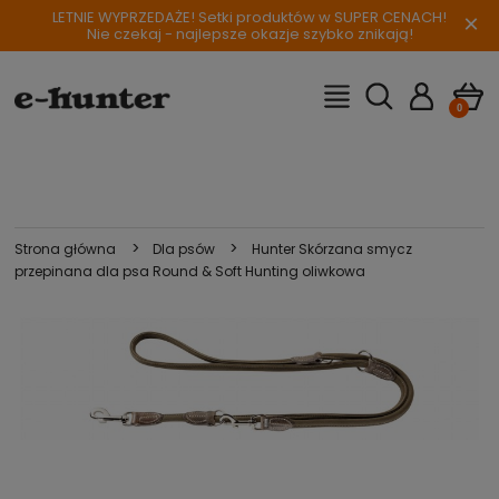
LETNIE WYPRZEDAŻE! Setki produktów w SUPER CENACH!
×
Nie czekaj - najlepsze okazje szybko znikają!
>
>
Strona główna
Dla psów
Hunter Skórzana smycz
przepinana dla psa Round & Soft Hunting oliwkowa