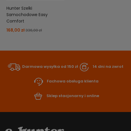
Hunter Szelki
Samochodowe Easy
Comfort
168,00 zł
336,00 zł
Darmowa wysyłka od 150 zł
14 dni na zwrot
Fachowa obsługa klienta
Sklep stacjonarny i online