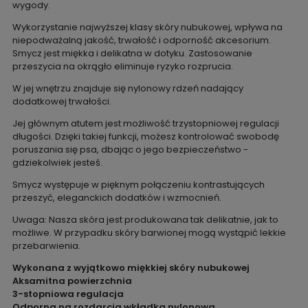
wygody.
Wykorzystanie najwyższej klasy skóry nubukowej, wpływa na
niepodważalną jakość, trwałość i odporność akcesorium.
Smycz jest miękka i delikatna w dotyku. Zastosowanie
przeszycia na okrągło eliminuje ryzyko rozprucia.
W jej wnętrzu znajduje się nylonowy rdzeń nadający
dodatkowej trwałości.
Jej głównym atutem jest możliwość trzystopniowej regulacji
długości. Dzięki takiej funkcji, możesz kontrolować swobodę
poruszania się psa, dbając o jego bezpieczeństwo -
gdziekolwiek jesteś.
Smycz występuje w pięknym połączeniu kontrastujących
przeszyć, eleganckich dodatków i wzmocnień.
Uwaga: Nasza skóra jest produkowana tak delikatnie, jak to
możliwe. W przypadku skóry barwionej mogą wystąpić lekkie
przebarwienia.
Wykonana z wyjątkowo miękkiej skóry nubukowej
Aksamitna powierzchnia
3-stopniowa regulacja
Odporna na rozdarcia wkładka nylonowa