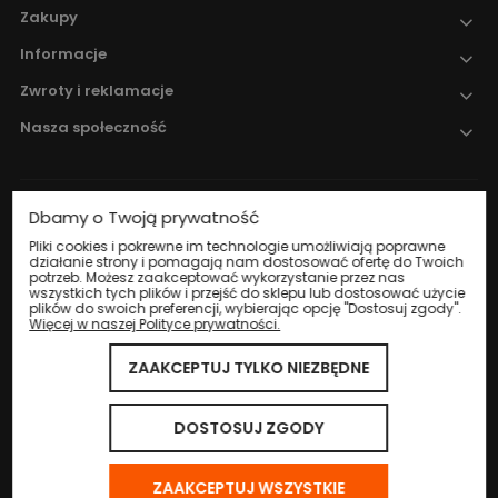
Zakupy
Informacje
Zwroty i reklamacje
Nasza społeczność
Dbamy o Twoją prywatność
Nadzór nad obrotem produktami
leczniczymi weterynaryjnymi sprawuje
Pliki cookies i pokrewne im technologie umożliwiają poprawne
działanie strony i pomagają nam dostosować ofertę do Twoich
Wojewódzki Inspektorat Weterynarii w
potrzeb. Możesz zaakceptować wykorzystanie przez nas
Katowicach
.
wszystkich tych plików i przejść do sklepu lub dostosować użycie
plików do swoich preferencji, wybierając opcję "Dostosuj zgody".
Więcej w naszej Polityce prywatności.
ZAAKCEPTUJ TYLKO NIEZBĘDNE
© 2024 Eco Life Group. Wszystkie prawa zastrzeżone.
Sklep internetowy Shoper.pl
DOSTOSUJ ZGODY
ZAAKCEPTUJ WSZYSTKIE