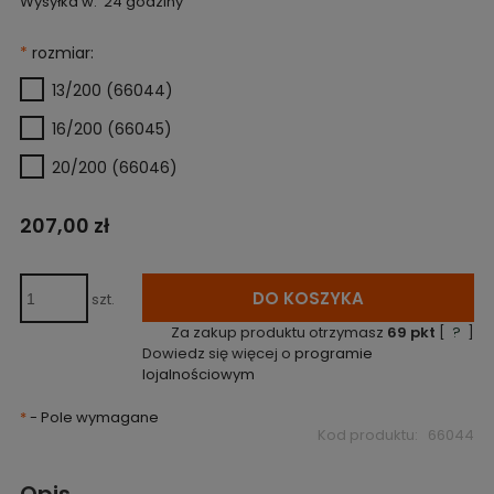
Wysyłka w:
24 godziny
*
rozmiar:
13/200 (66044)
16/200 (66045)
20/200 (66046)
207,00 zł
DO KOSZYKA
szt.
Za zakup produktu otrzymasz
69
pkt
[
?
]
Dowiedz się więcej o
programie
lojalnościowym
*
- Pole wymagane
Kod produktu:
66044