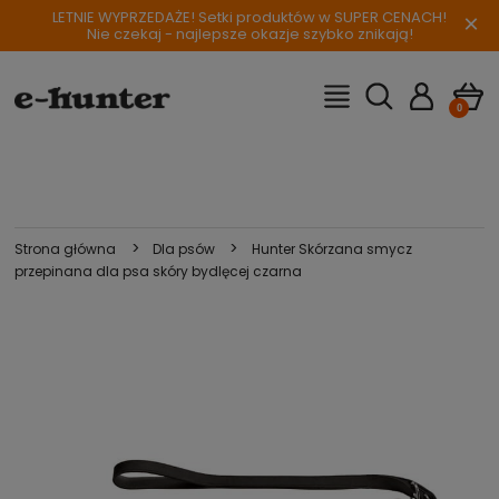
LETNIE WYPRZEDAŻE! Setki produktów w SUPER CENACH!
×
Nie czekaj - najlepsze okazje szybko znikają!
>
>
Strona główna
Dla psów
Hunter Skórzana smycz
przepinana dla psa skóry bydlęcej czarna