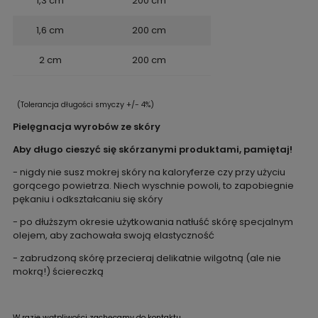
1,3 cm
200 cm
1,6 cm
200 cm
2 cm
200 cm
(Tolerancja długości smyczy +/- 4%)
Pielęgnacja wyrobów ze skóry
Aby długo cieszyć się skórzanymi produktami, pamiętaj!
- nigdy nie susz mokrej skóry na kaloryferze czy przy użyciu
gorącego powietrza. Niech wyschnie powoli, to zapobiegnie
pękaniu i odkształcaniu się skóry
- po dłuższym okresie użytkowania natłuść skórę specjalnym
olejem, aby zachowała swoją elastyczność
- zabrudzoną skórę przecieraj delikatnie wilgotną (ale nie
mokrą!) ściereczką
W razie wątpliwości zachęcamy do kontaktu.