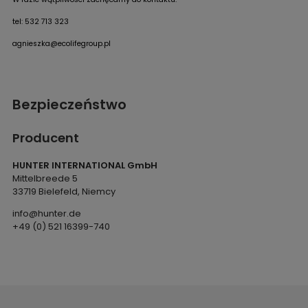
tel: 532 713 323
agnieszka@ecolifegroup.pl
Bezpieczeństwo
Producent
HUNTER INTERNATIONAL GmbH
Mittelbreede 5
33719 Bielefeld, Niemcy
info@hunter.de
+49 (0) 521 16399-740