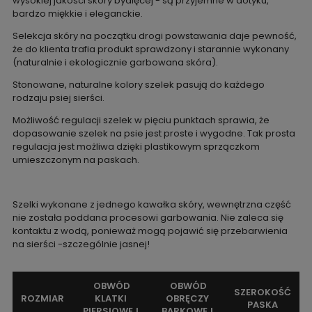
wysokiej jakości skóry bydlęcej - są przyjemne w dotyku,
bardzo miękkie i eleganckie.
Selekcja skóry na początku drogi powstawania daje pewność,
że do klienta trafia produkt sprawdzony i starannie wykonany
(naturalnie i ekologicznie garbowana skóra).
Stonowane, naturalne kolory szelek pasują do każdego
rodzaju psiej sierści.
Możliwość regulacji szelek w pięciu punktach sprawia, że
dopasowanie szelek na psie jest proste i wygodne. Tak prosta
regulacja jest możliwa dzięki plastikowym sprzączkom
umieszczonym na paskach.
Szelki wykonane z jednego kawałka skóry, wewnętrzna część
nie została poddana procesowi garbowania. Nie zaleca się
kontaktu z wodą, ponieważ mogą pojawić się przebarwienia
na sierści -szczególnie jasnej!
OBWÓD
OBWÓD
SZEROKOŚĆ
ROZMIAR
KLATKI
OBRĘCZY
PASKA
PIERSIOWEJ
BARKOWEJ