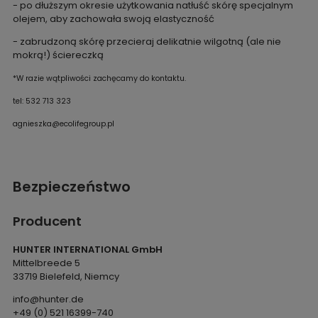
- po dłuższym okresie użytkowania natłuść skórę specjalnym
olejem, aby zachowała swoją elastyczność
- zabrudzoną skórę przecieraj delikatnie wilgotną (ale nie
mokrą!) ściereczką
*W razie wątpliwości zachęcamy do kontaktu.
tel: 532 713 323
agnieszka@ecolifegroup.pl
Bezpieczeństwo
Producent
HUNTER INTERNATIONAL GmbH
Mittelbreede 5
33719 Bielefeld, Niemcy
info@hunter.de
+49 (0) 521 16399-740