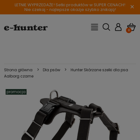
LETNIE WYPRZEDAŻE! Setki produktów w SUPER CENACH!
×
Nie czekaj - najlepsze okazje szybko znikają!
>
>
Strona główna
Dla psów
Hunter Skórzane szelki dla psa
Aalborg czarne
promocja