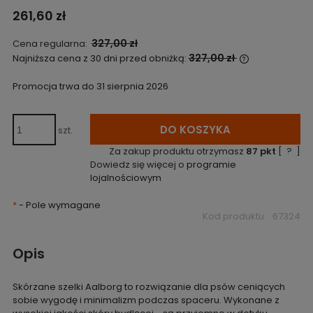
261,60 zł
327,00 zł
Cena regularna:
327,00 zł
Najniższa cena z 30 dni przed obniżką:
Jeżeli produ
niż 30 dni, w
Promocja trwa do 31 sierpnia 2026
cena od mom
pojawił się w
DO KOSZYKA
szt.
Za zakup produktu otrzymasz
87
pkt
[
?
]
Dowiedz się więcej o
programie
lojalnościowym
*
- Pole wymagane
Kod produktu:
67324
Opis
Skórzane szelki Aalborg to rozwiązanie dla psów ceniących
sobie wygodę i minimalizm podczas spaceru. Wykonane z