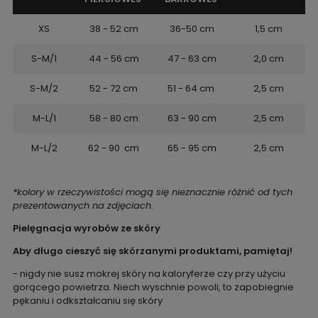
XS
38 - 52 cm
36-50 cm
1,5 cm
S-M/1
44 - 56 cm
47 - 63 cm
2,0 cm
S-M/2
52 - 72 cm
51 - 64 cm
2,5 cm
M-L/1
58 - 80 cm
63 - 90 cm
2,5 cm
M-L/2
62 - 90 cm
65 - 95 cm
2,5 cm
*kolory w rzeczywistości mogą się nieznacznie różnić od tych
prezentowanych na zdjęciach.
Pielęgnacja wyrobów ze skóry
Aby długo cieszyć się skórzanymi produktami, pamiętaj!
- nigdy nie susz mokrej skóry na kaloryferze czy przy użyciu
gorącego powietrza. Niech wyschnie powoli, to zapobiegnie
pękaniu i odkształcaniu się skóry