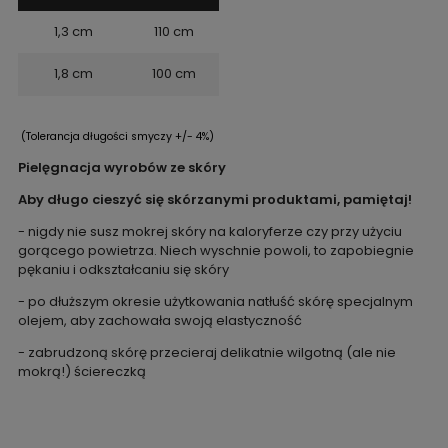
1,3 cm
110 cm
1,8 cm
100 cm
(Tolerancja długości smyczy +/- 4%)
Pielęgnacja wyrobów ze skóry
Aby długo cieszyć się skórzanymi produktami, pamiętaj!
- nigdy nie susz mokrej skóry na kaloryferze czy przy użyciu
gorącego powietrza. Niech wyschnie powoli, to zapobiegnie
pękaniu i odkształcaniu się skóry
- po dłuższym okresie użytkowania natłuść skórę specjalnym
olejem, aby zachowała swoją elastyczność
- zabrudzoną skórę przecieraj delikatnie wilgotną (ale nie
mokrą!) ściereczką