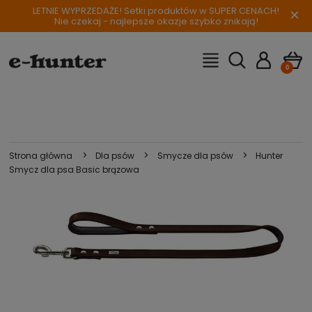
LETNIE WYPRZEDAŻE! Setki produktów w SUPER CENACH!
×
Nie czekaj - najlepsze okazje szybko znikają!
>
>
>
Strona główna
Dla psów
Smycze dla psów
Hunter
Smycz dla psa Basic brązowa