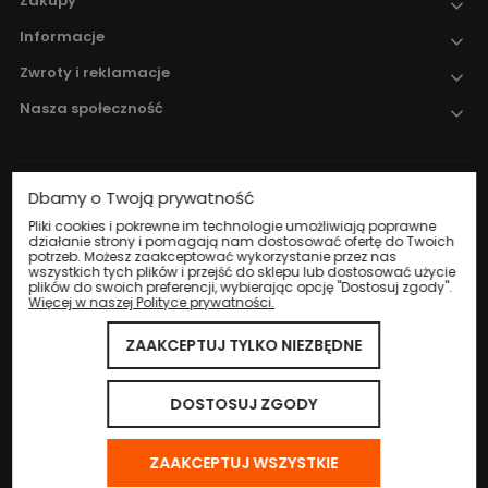
Zakupy
Informacje
Zwroty i reklamacje
Nasza społeczność
Dbamy o Twoją prywatność
Nadzór nad obrotem produktami
leczniczymi weterynaryjnymi sprawuje
Pliki cookies i pokrewne im technologie umożliwiają poprawne
działanie strony i pomagają nam dostosować ofertę do Twoich
Wojewódzki Inspektorat Weterynarii w
potrzeb. Możesz zaakceptować wykorzystanie przez nas
Katowicach
.
wszystkich tych plików i przejść do sklepu lub dostosować użycie
plików do swoich preferencji, wybierając opcję "Dostosuj zgody".
Więcej w naszej Polityce prywatności.
ZAAKCEPTUJ TYLKO NIEZBĘDNE
© 2024 Eco Life Group. Wszystkie prawa zastrzeżone.
Sklep internetowy Shoper.pl
DOSTOSUJ ZGODY
ZAAKCEPTUJ WSZYSTKIE