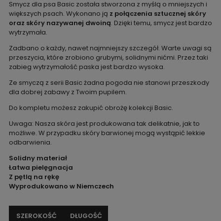
Smycz dla psa Basic została stworzona z myślą o mniejszych i
większych psach. Wykonano ją
z połączenia sztucznej skóry
oraz skóry nazywanej dwoiną
. Dzięki temu, smycz jest bardzo
wytrzymała.
Zadbano o każdy, nawet najmniejszy szczegół. Warte uwagi są
przeszycia, które zrobiono grubymi, solidnymi nićmi. Przez taki
zabieg wytrzymałość paska jest bardzo wysoka.
Ze smyczą z serii Basic żadna pogoda nie stanowi przeszkody
dla dobrej zabawy z Twoim pupilem.
Do kompletu możesz zakupić obrożę kolekcji Basic.
Uwaga: Nasza skóra jest produkowana tak delikatnie, jak to
możliwe. W przypadku skóry barwionej mogą wystąpić lekkie
odbarwienia.
Solidny materiał
Łatwa pielęgnacja
Z pętlą na rękę
Wyprodukowano w Niemczech
SZEROKOŚĆ
DŁUGOŚĆ