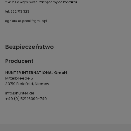
* W razie wątpliwości zachęcamy do kontaktu.
tel: 532 713 323
agnieszka@ecolifegroup.pl
Bezpieczeństwo
Producent
HUNTER INTERNATIONAL GmbH
Mittelbreede 5
33719 Bielefeld, Niemcy
info@hunter.de
+49 (0) 521 16399-740