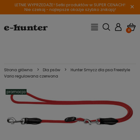
LETNIE WYPRZEDAŻE! Setki produktów w SUPER CENACH!
×
Nie czekaj - najlepsze okazje szybko znikają!
>
>
Strona główna
Dla psów
Hunter Smycz dla psa Freestyle
Vario regulowana czerwona
promocja