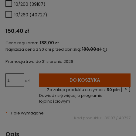
10/200 (39107)
10/260 (40727)
150,40 zł
188,00 zł
Cena regularna:
188,00 zł
Najniższa cena z 30 dni przed obniżką:
Jeżeli produk
niż 30 dni, wy
Promocja trwa do 31 sierpnia 2026
cena od mome
pojawił się w
DO KOSZYKA
szt.
Za zakup produktu otrzymasz
50
pkt
[
?
]
Dowiedz się więcej o
programie
lojalnościowym
*
- Pole wymagane
Kod produktu:
39107 / 40727
Opis