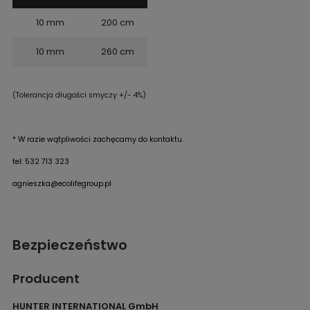
10 mm
200 cm
10 mm
260 cm
(Tolerancja długości smyczy +/- 4%)
* W razie wątpliwości zachęcamy do kontaktu.
tel: 532 713 323
agnieszka@ecolifegroup.pl
Bezpieczeństwo
Producent
HUNTER INTERNATIONAL GmbH