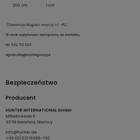
200 cm
1 cm
(Tolerancja długości smyczy +/- 4%)
W razie wątpliwości zachęcamy do kontaktu.
tel: 532 713 323
agnieszka@ecolifegroup.pl
Bezpieczeństwo
Producent
HUNTER INTERNATIONAL GmbH
Mittelbreede 5
33719 Bielefeld, Niemcy
info@hunter.de
+49 (0) 521 16399-740