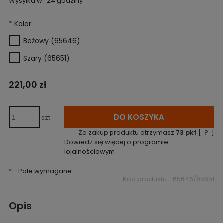
Wysyłka w:
24 godziny
*
Kolor:
Beżowy (65646)
Szary (65651)
221,00 zł
DO KOSZYKA
szt.
Za zakup produktu otrzymasz
73
pkt
[
?
]
Dowiedz się więcej o
programie
lojalnościowym
*
- Pole wymagane
Kod produktu:
65646/65651
Opis