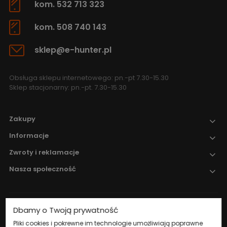
kom. 532 713 323
kom. 508 740 143
sklep@e-hunter.pl
Obsługa sklepu internetowego: pn.-pt 7.30-15.30
Sklep stacjonarny: pn.-pt. 7.30-15.30
Zakupy
Informacje
Zwroty i reklamacje
Nasza społeczność
Dbamy o Twoją prywatność
Nadzór nad obrotem produktami
leczniczymi weterynaryjnymi sprawuje
Pliki cookies i pokrewne im technologie umożliwiają poprawne