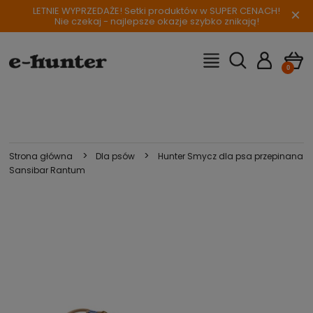
LETNIE WYPRZEDAŻE! Setki produktów w SUPER CENACH!
×
Nie czekaj - najlepsze okazje szybko znikają!
>
>
Strona główna
Dla psów
Hunter Smycz dla psa przepinana
Sansibar Rantum