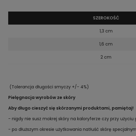
SZEROKOŚĆ
1,3 cm
1,6 cm
2 cm
(Tolerancja długości smyczy +/- 4%)
Pielęgnacja wyrobów ze skóry
Aby długo cieszyć się skórzanymi produktami, pamiętaj!
- nigdy nie susz mokrej skóry na kaloryferze czy przy użyciu
- po dłuższym okresie użytkowania natłuść skórę specjalny