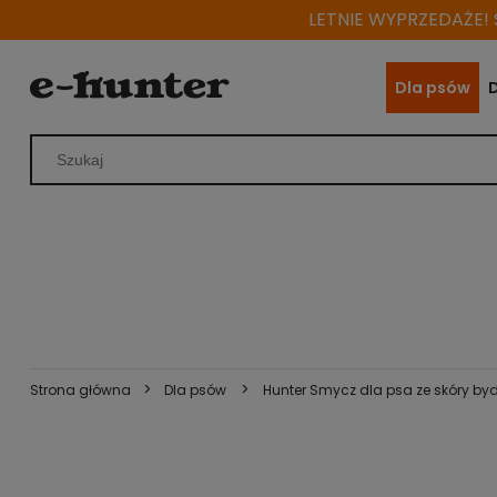
LETNIE WYPRZEDAŻE! S
Dla psów
>
>
Strona główna
Dla psów
Hunter Smycz dla psa ze skóry by