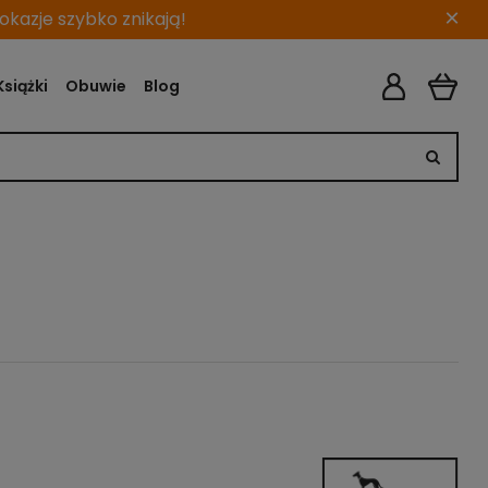
×
kazje szybko znikają!
Książki
Obuwie
Blog