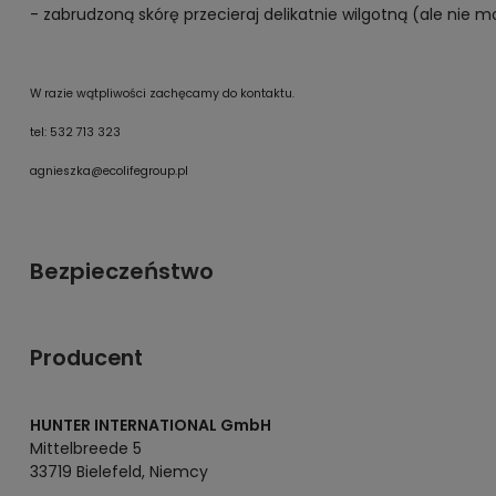
- zabrudzoną skórę przecieraj delikatnie wilgotną (ale nie m
W razie wątpliwości zachęcamy do kontaktu.
tel: 532 713 323
agnieszka@ecolifegroup.pl
Bezpieczeństwo
Producent
HUNTER INTERNATIONAL GmbH
Mittelbreede 5
33719 Bielefeld, Niemcy