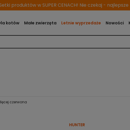
etki produktów w SUPER CENACH! Nie czekaj - najlepsze o
Dla kotów
Małe zwierzęta
Letnie wyprzedaże
Nowości
dlęcej czerwona
HUNTER