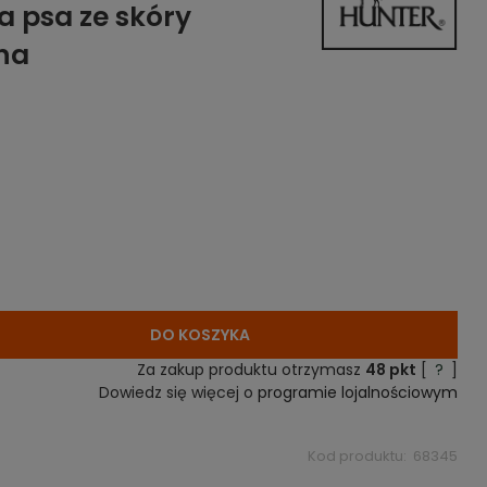
a psa ze skóry
na
DO KOSZYKA
Za zakup produktu otrzymasz
48
pkt
[
?
]
Dowiedz się więcej o
programie lojalnościowym
Kod produktu:
68345