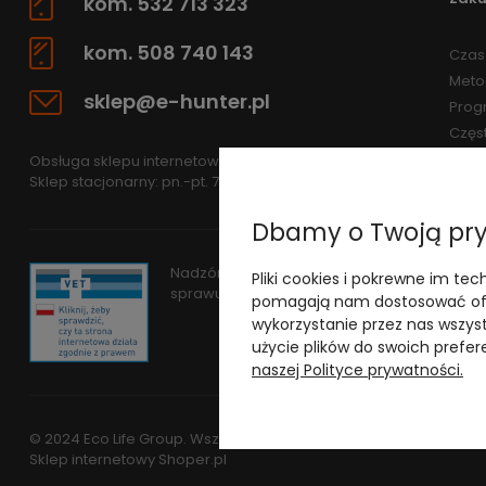
kom. 532 713 323
kom. 508 740 143
Czas 
Meto
sklep@e-hunter.pl
Prog
Częs
Obsługa sklepu internetowego: pn.-pt 7.30-15.30
Sklep stacjonarny: pn.-pt. 7.30-15.30
Dbamy o Twoją pr
Nadzór nad obrotem produktami leczniczym
Pliki cookies i pokrewne im tec
sprawuje
Wojewódzki Inspektorat Weterynar
pomagają nam dostosować ofe
wykorzystanie przez nas wszyst
użycie plików do swoich prefere
naszej Polityce prywatności.
© 2024 Eco Life Group. Wszystkie prawa zastrzeżone.
Sklep internetowy Shoper.pl