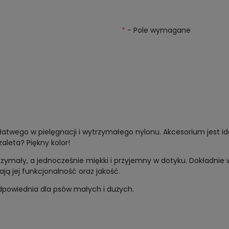
*
- Pole wymagane
atwego w pielęgnacji i wytrzymałego nylonu. Akcesorium jest i
leta? Piękny kolor!
rzymały, a jednocześnie miękki i przyjemny w dotyku. Dokładni
ą jej funkcjonalność oraz jakość.
odpowiednia dla psów małych i dużych.