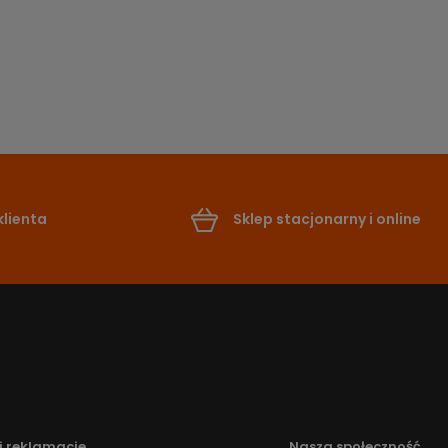
lienta
Sklep stacjonarny i online
i reklamacje
Nasza społeczność