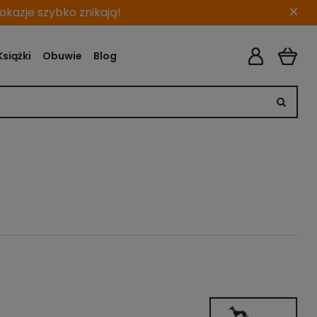
×
kazje szybko znikają!
Książki
Obuwie
Blog