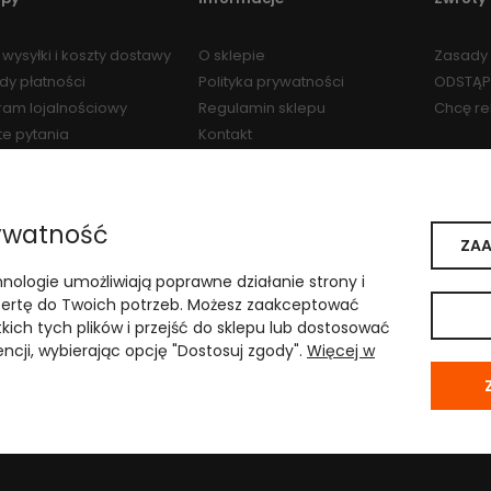
wysyłki i koszty dostawy
O sklepie
Zasady 
dy płatności
Polityka prywatności
ODSTĄP
ram lojalnościowy
Regulamin sklepu
Chcę r
te pytania
Kontakt
Regulamin Programu
Lojalnościowego
ywatność
ZAA
i weterynaryjnymi
hnologie umożliwiają poprawne działanie strony i
ii w Katowicach
.
rtę do Twoich potrzeb. Możesz zaakceptować
kich tych plików i przejść do sklepu lub dostosować
ncji, wybierając opcję "Dostosuj zgody".
Więcej w