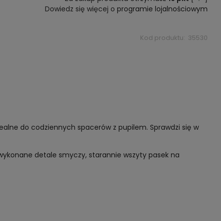
Dowiedz się więcej o
programie lojalnościowym
Kod produktu:
35530
dealne do codziennych spacerów z pupilem. Sprawdzi się w
e wykonane detale smyczy, starannie wszyty pasek na