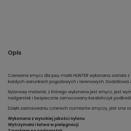
Opis
Czerwona smycz dla psa, marki HUNTER wykonana została z ł
każdych warunkach pogodowych i terenowych. Dodatkowa za
Nylonowy materiał, z którego wykonana jest smycz, jest wyt
nadgarstek i bezpiecznie zamocowany karabińczyk podkreślaj
Dzięki zastosowaniu czterech rozmiarów smyczy, jest ona 
Wykonana z wysokiej jakości nylonu
Wytrzymała i łatwa w pielęgnacji
Z paskiem na nadgarstek