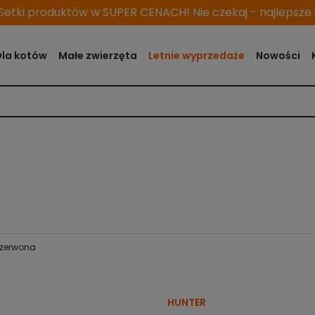
etki produktów w SUPER CENACH! Nie czekaj - najlepsze o
Dla kotów
Małe zwierzęta
Letnie wyprzedaże
Nowości
czerwona
HUNTER