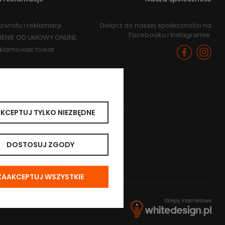
zwrotu i reklamacji
Dołącz do naszej społeczności na
Facebooku i Instagramie.
IENIE OD UMOWY ONLINE
eklamować towar
KCEPTUJ TYLKO NIEZBĘDNE
DOSTOSUJ ZGODY
ZAAKCEPTUJ WSZYSTKIE