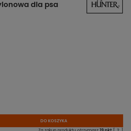
ylonowa dla psa
DO KOSZYKA
Za zakup produktu otrzymasz
19
pkt
[
?
]