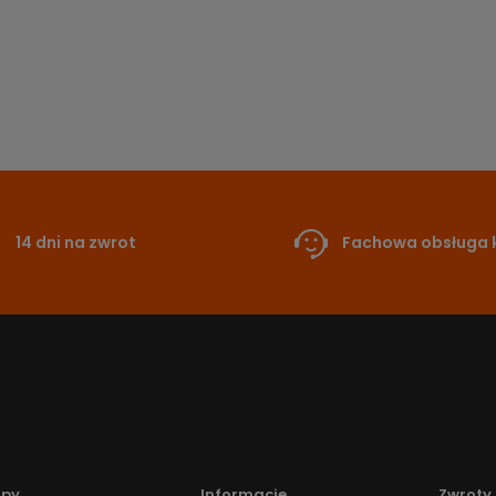
14 dni na zwrot
Fachowa obsługa k
upy
Informacje
Zwroty 