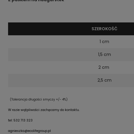
SZEROKOŚĆ
1 cm
1,5 cm
2 cm
2,5 cm
(Tolerancja długości smyczy +/- 4%)
W razie wątpliwości zachęcamy do kontaktu.
tel: 532 713 323
agnieszka@ecolifegroup.pl