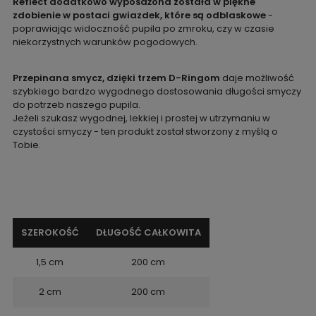
Reflect dodatkowo wyposażona została w piękne
zdobienie w postaci gwiazdek, które są odblaskowe
-
poprawiając widoczność pupila po zmroku, czy w czasie
niekorzystnych warunków pogodowych.
Przepinana smycz, dzięki trzem D-Ringom
daje możliwość
szybkiego bardzo wygodnego dostosowania długości smyczy
do potrzeb naszego pupila.
Jeżeli szukasz wygodnej, lekkiej i prostej w utrzymaniu w
czystości smyczy - ten produkt został stworzony z myślą o
Tobie.
SZEROKOŚĆ
DŁUGOŚĆ CAŁKOWITA
1,5 cm
200 cm
2 cm
200 cm