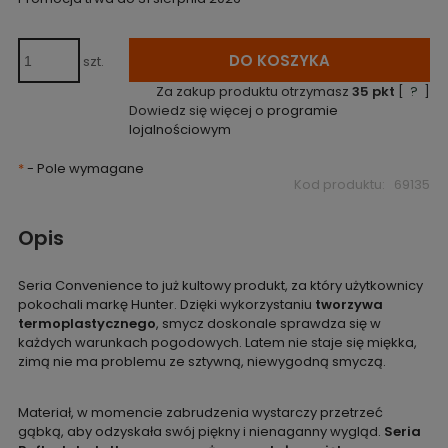
cena od mome
pojawił się w
DO KOSZYKA
szt.
Za zakup produktu otrzymasz
35
pkt
[
?
]
Dowiedz się więcej o
programie
lojalnościowym
*
- Pole wymagane
Kod produktu:
69135
Opis
Seria Convenience to już kultowy produkt, za który użytkownicy
pokochali markę Hunter. Dzięki wykorzystaniu
tworzywa
termoplastycznego
, smycz doskonale sprawdza się w
każdych warunkach pogodowych. Latem nie staje się miękka,
zimą nie ma problemu ze sztywną, niewygodną smyczą.
Materiał, w momencie zabrudzenia wystarczy przetrzeć
gąbką, aby odzyskała swój piękny i nienaganny wygląd.
Seria