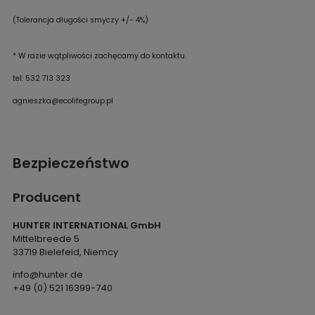
(Tolerancja długości smyczy +/- 4%)
*
W razie wątpliwości zachęcamy do kontaktu.
tel: 532 713 323
agnieszka@ecolifegroup.pl
Bezpieczeństwo
Producent
HUNTER INTERNATIONAL GmbH
Mittelbreede 5
33719 Bielefeld, Niemcy
info@hunter.de
+49 (0) 521 16399-740