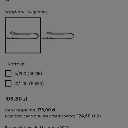
Wysyłka w:
24 godziny
*
Rozmiar:
15/200 (69135)
20/200 (69136)
106,80 zł
178,00 zł
Cena regularna:
124,60 zł
Najniższa cena z 30 dni przed obniżką:
Jeżeli produk
niż 30 dni, wy
Promocja trwa do 31 sierpnia 2026