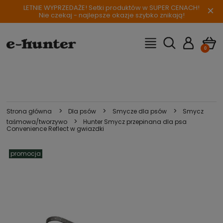
LETNIE WYPRZEDAŻE! Setki produktów w SUPER CENACH!
×
Nie czekaj - najlepsze okazje szybko znikają!
>
>
>
Strona główna
Dla psów
Smycze dla psów
Smycz
>
taśmowa/tworzywo
Hunter Smycz przepinana dla psa
Convenience Reflect w gwiazdki
promocja