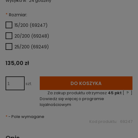
Wysyłka w:
24 godziny
*
Rozmiar:
15/200 (69247)
20/200 (69248)
25/200 (69249)
135,00 zł
DO KOSZYKA
szt.
Za zakup produktu otrzymasz
45
pkt
[
?
]
Dowiedz się więcej o
programie
lojalnościowym
*
- Pole wymagane
Kod produktu:
69247