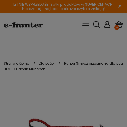
LETNIE WYPRZEDAŻE! Setki produktów w SUPER CENACH!
×
Nie czekaj - najlepsze okazje szybko znikają!
>
>
Strona główna
Dla psów
Hunter Smycz przepinana dla psa
Hilo FC Bayern Munchen