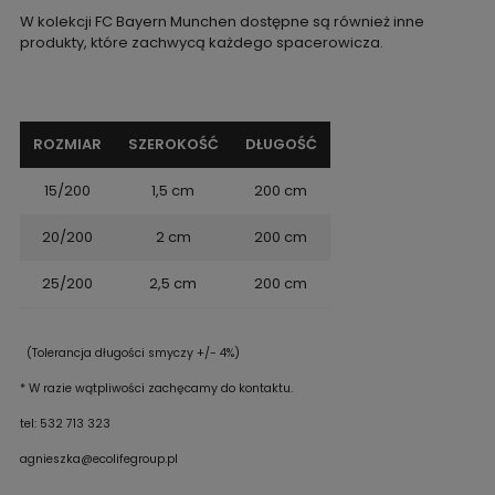
W kolekcji FC Bayern Munchen dostępne są również inne
produkty, które zachwycą każdego spacerowicza.
ROZMIAR
SZEROKOŚĆ
DŁUGOŚĆ
15/200
1,5 cm
200 cm
20/200
2 cm
200 cm
25/200
2,5 cm
200 cm
(Tolerancja długości smyczy +/- 4%)
* W razie wątpliwości zachęcamy do kontaktu.
tel: 532 713 323
agnieszka@ecolifegroup.pl