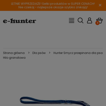
LETNIE WYPRZEDAŻE! Setki produktów w SUPER CENACH!
×
Nie czekaj - najlepsze okazje szybko znikają!
>
>
Strona główna
Dla psów
Hunter Smycz przepinana dla psa
Hilo granatowa