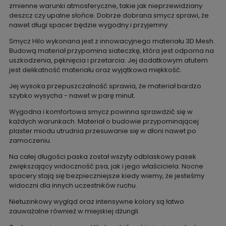
zmienne warunki atmosferyczne, takie jak nieprzewidziany
deszcz czy upalne słońce. Dobrze dobrana smycz sprawi, że
nawet długi spacer będzie wygodny i przyjemny.
Smycz Hilo wykonana jest z innowacyjnego materiału 3D Mesh.
Budową materiał przypomina siateczkę, która jest odporna na
uszkodzenia, pęknięcia i przetarcia. Jej dodatkowym atutem
jest delikatność materiału oraz wyjątkowa miękkość.
Jej wysoka przepuszczalność sprawia, że materiał bardzo
szybko wysycha - nawet w parę minut.
Wygodna i komfortowa smycz powinna sprawdzić się w
każdych warunkach. Materiał o budowie przypominającej
plaster miodu utrudnia przesuwanie się w dłoni nawet po
zamoczeniu.
Na całej długości paska został wszyty odblaskowy pasek
zwiększający widoczność psa, jak i jego właściciela. Nocne
spacery stają się bezpieczniejsze kiedy wiemy, że jesteśmy
widoczni dla innych uczestników ruchu.
Nietuzinkowy wygląd oraz intensywne kolory są łatwo
zauważalne również w miejskiej dżungli.