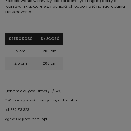
Zastosowanie w smyczy Hilo karabińczyki i ringi są pokryte
warstwą niklu, które wzmacniają ich odporność na zadrapania
i uszkodzenia.
SZEROKOŚĆ
DŁUGOŚĆ
2 cm
200 cm
2,5 cm
200 cm
(Tolerancja długości smyczy +/- 4%)
* W razie wątpliwości zachęcamy do kontaktu.
tel: 532 713 323
agnieszka@ecolifegroup.pl