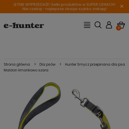
LETNIE WYPRZEDAŻE! Setki produktów w SUPER CENACH!
×
Nie czekaj - najlepsze okazje szybko znikają!
>
>
Strona główna
Dla psów
Hunter Smycz przepinana dla psa
Maldon limonkowo szara