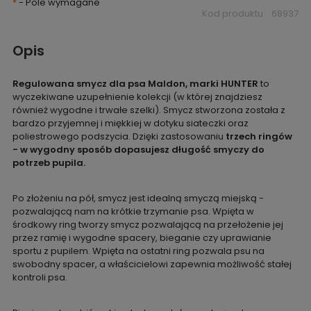
*
- Pole wymagane
Kod produktu:
68937
Opis
Regulowana smycz dla psa Maldon, marki HUNTER
to
wyczekiwane uzupełnienie kolekcji (w której znajdziesz
również wygodne i trwałe szelki). Smycz stworzona została z
bardzo przyjemnej i miękkiej w dotyku siateczki oraz
poliestrowego podszycia. Dzięki zastosowaniu
trzech ringów
- w wygodny sposób dopasujesz długość smyczy do
potrzeb pupila.
Po złożeniu na pół, smycz jest idealną smyczą miejską -
pozwalającą nam na krótkie trzymanie psa. Wpięta w
środkowy ring tworzy smycz pozwalającą na przełożenie jej
przez ramię i wygodne spacery, bieganie czy uprawianie
sportu z pupilem. Wpięta na ostatni ring pozwala psu na
swobodny spacer, a właścicielowi zapewnia możliwość stałej
kontroli psa.