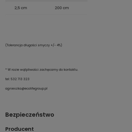
2,5 cm
200 cm
(Tolerancja długości smyczy +/- 4%)
* W razie wątpliwości zachęcamy do kontaktu.
tel: 532 713 323
agnieszka@ecolifegroup.pl
Bezpieczeństwo
Producent