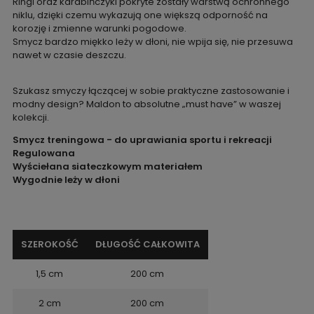
Ringi oraz karabińczyki pokryte zostały warstwą ochronnego
niklu, dzięki czemu wykazują one większą odporność na
korozję i zmienne warunki pogodowe.
Smycz bardzo miękko leży w dłoni, nie wpija się, nie przesuwa
nawet w czasie deszczu.
Szukasz smyczy łączącej w sobie praktyczne zastosowanie i
modny design? Maldon to absolutne „must have” w waszej
kolekcji.
Smycz treningowa - do uprawiania sportu i rekreacji
Regulowana
Wyściełana siateczkowym materiałem
Wygodnie leży w dłoni
SZEROKOŚĆ
DŁUGOŚĆ CAŁKOWITA
1,5 cm
200 cm
2 cm
200 cm