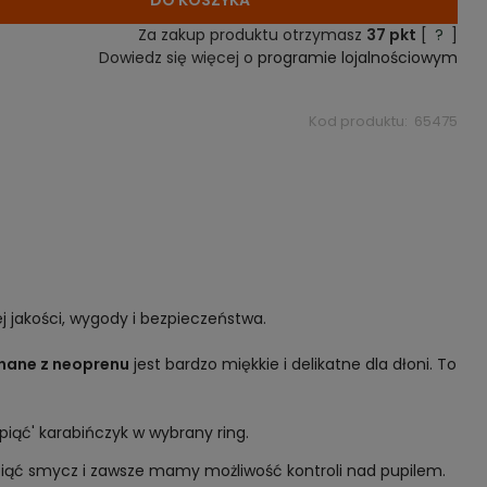
DO KOSZYKA
Za zakup produktu otrzymasz
37
pkt
[
?
]
Dowiedz się więcej o
programie lojalnościowym
Kod produktu:
65475
 jakości, wygody i bezpieczeństwa.
nane z neoprenu
jest bardzo miękkie i delikatne dla dłoni. To
iąć' karabińczyk w wybrany ring.
epiąć smycz i zawsze mamy możliwość kontroli nad pupilem.