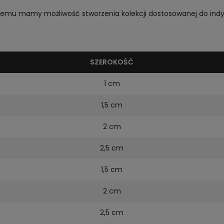
czemu mamy możliwość stworzenia kolekcji dostosowanej do indy
SZEROKOŚĆ
1 cm
1,5 cm
2 cm
2,5 cm
1,5 cm
2 cm
2,5 cm