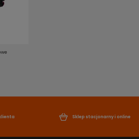
nowe
lienta
Sklep stacjonarny i online