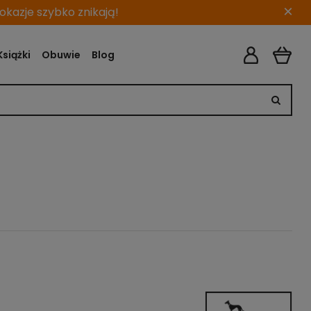
×
kazje szybko znikają!
Książki
Obuwie
Blog