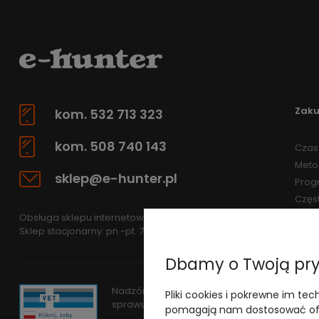
Zak
kom. 532 713 323
kom. 508 740 143
Czas 
Meto
sklep@e-hunter.pl
Prog
Częs
Obsługa sklepu internetowego: pn.-pt 7.30-15.30
Sklep stacjonarny: pn.-pt. 7.30-15.30
Dbamy o Twoją pr
Nadzór nad obrotem produktami leczniczym
Pliki cookies i pokrewne im tec
sprawuje
Wojewódzki Inspektorat Weterynar
pomagają nam dostosować ofe