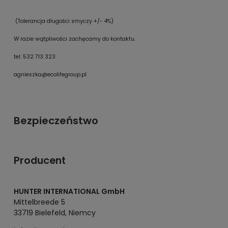
(Tolerancja długości smyczy +/- 4%)
W razie wątpliwości zachęcamy do kontaktu.
tel: 532 713 323
agnieszka@ecolifegroup.pl
Bezpieczeństwo
Producent
HUNTER INTERNATIONAL GmbH
Mittelbreede 5
33719 Bielefeld, Niemcy