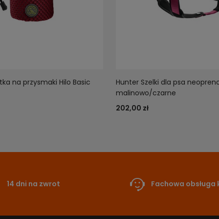
tka na przysmaki Hilo Basic
Hunter Szelki dla psa neopre
malinowo/czarne
202,00 zł
14 dni na zwrot
Fachowa obsługa k