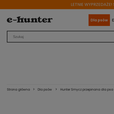
LETNIE WYPRZEDAŻE! S
Dla psów
>
>
Strona główna
Dla psów
Hunter Smycz przepinana dla ps