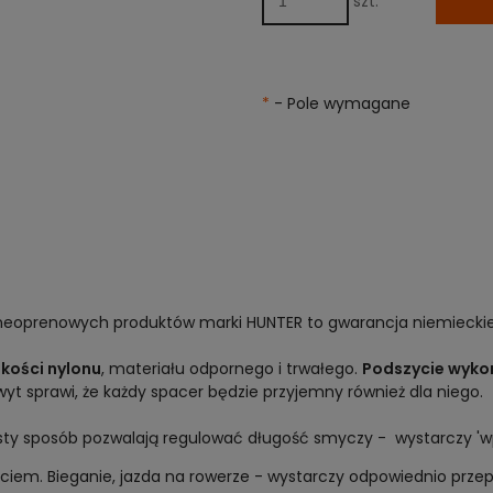
szt.
*
- Pole wymagane
 neoprenowych produktów marki HUNTER to gwarancja niemieckiej
akości nylonu
, materiału odpornego i trwałego.
Podszycie wyko
wyt sprawi, że każdy spacer będzie przyjemny również dla niego.
ty sposób pozwalają regulować długość smyczy - wystarczy 'wp
ęciem. Bieganie, jazda na rowerze - wystarczy odpowiednio prz