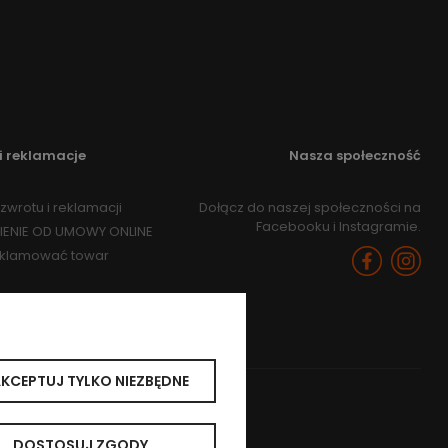
i reklamacje
Nasza społeczność
zwrotu i reklamacji
Dołącz do naszej społeczności na
Facebooku i Instagramie.
IENIE OD UMOWY ONLINE
eklamować towar
KCEPTUJ TYLKO NIEZBĘDNE
DOSTOSUJ ZGODY