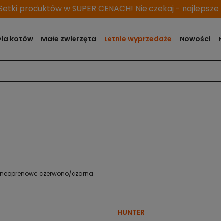
etki produktów w SUPER CENACH! Nie czekaj - najlepsze o
Dla kotów
Małe zwierzęta
Letnie wyprzedaże
Nowości
a neoprenowa czerwono/czarna
HUNTER