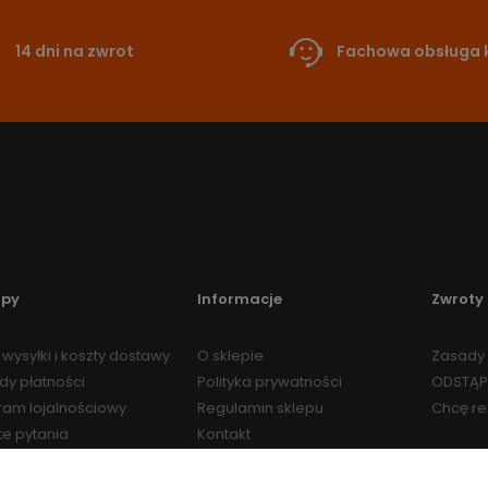
14 dni na zwrot
Fachowa obsługa k
upy
Informacje
Zwroty 
wysyłki i koszty dostawy
O sklepie
Zasady 
dy płatności
Polityka prywatności
ODSTĄP
ram lojalnościowy
Regulamin sklepu
Chcę r
te pytania
Kontakt
Regulamin Programu
Lojalnościowego