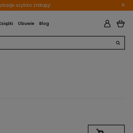
×
kazje szybko znikają!
Książki
Obuwie
Blog