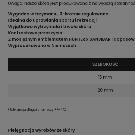
Uwaga: Nasza skóra jest produkowana z najwyższą starannoś
Wygodna w trzymaniu, 3-krotnie regulowana
Idealna do uprawiania sportu i rekreacji
Wyjątkowo wytrzymała i trwała skóra
Kontrastowe przeszycia
Z mosiężnym emblematem HUNTER x SANSIBAR i dopasow
Wyprodukowano w Niemczech
SZEROKOŚĆ
15 mm
20 mm
(Tolerancja długości smyczy +/- 4%)
Pielęgnacja wyrobów ze skóry