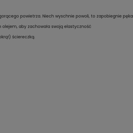
 gorącego powietrza. Niech wyschnie powoli, to zapobiegnie pękan
m olejem, aby zachowała swoją elastyczność
okrą!) ściereczką.