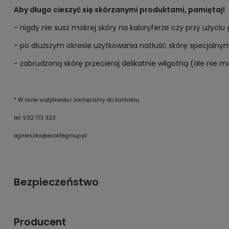
Aby długo cieszyć się skórzanymi produktami, pamiętaj!
- nigdy nie susz mokrej skóry na kaloryferze czy przy użyciu
- po dłuższym okresie użytkowania natłuść skórę specjalny
- zabrudzoną skórę przecieraj delikatnie wilgotną (ale nie m
* W razie wątpliwości zachęcamy do kontaktu.
tel: 532 713 323
agnieszka@ecolifegroup.pl
Bezpieczeństwo
Producent