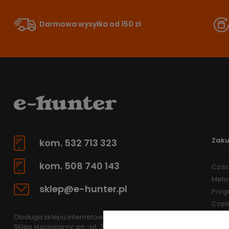
Darmowa wysyłka od 150 zł
Zak
kom. 532 713 323
kom. 508 740 143
Czas 
Meto
sklep@e-hunter.pl
Prog
Częs
Obsługa sklepu internetowego: pn.-pt 7.30-15.30
Sklep stacjonarny: pn.-pt. 7.30-15.30