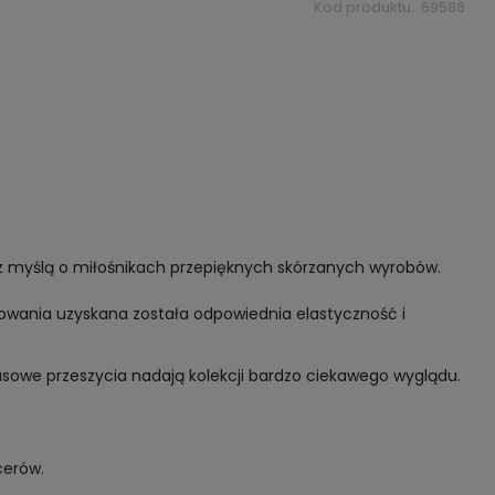
Kod produktu:
69586
ła z myślą o miłośnikach przepięknych skórzanych wyrobów.
jowania uzyskana została odpowiednia elastyczność i
usowe przeszycia nadają kolekcji bardzo ciekawego wyglądu.
cerów.