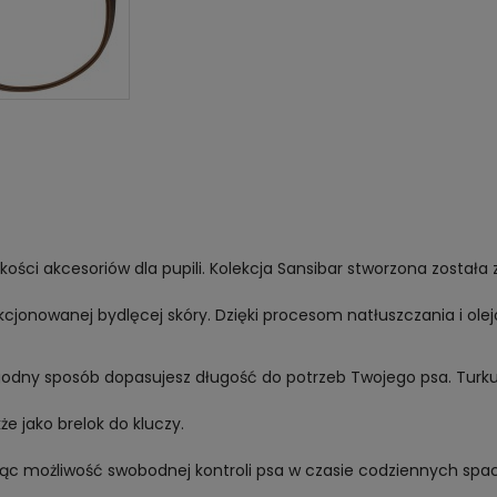
jakości akcesoriów dla pupili. Kolekcja Sansibar stworzona zosta
cjonowanej bydlęcej skóry. Dzięki procesom natłuszczania i ole
wygodny sposób dopasujesz długość do potrzeb Twojego psa. Turk
e jako brelok do kluczy.
ując możliwość swobodnej kontroli psa w czasie codziennych spa