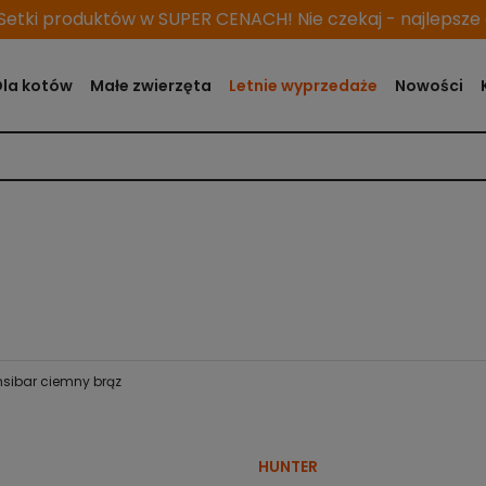
etki produktów w SUPER CENACH! Nie czekaj - najlepsze o
Dla kotów
Małe zwierzęta
Letnie wyprzedaże
Nowości
nsibar ciemny brąz
HUNTER