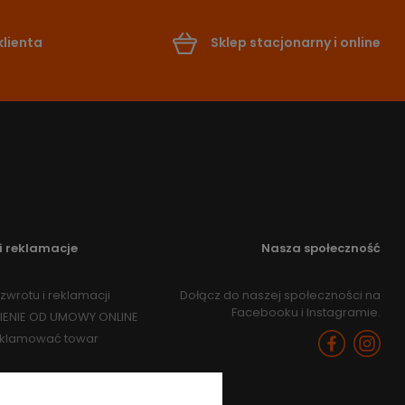
lienta
Sklep stacjonarny i online
i reklamacje
Nasza społeczność
zwrotu i reklamacji
Dołącz do naszej społeczności na
Facebooku i Instagramie.
IENIE OD UMOWY ONLINE
eklamować towar