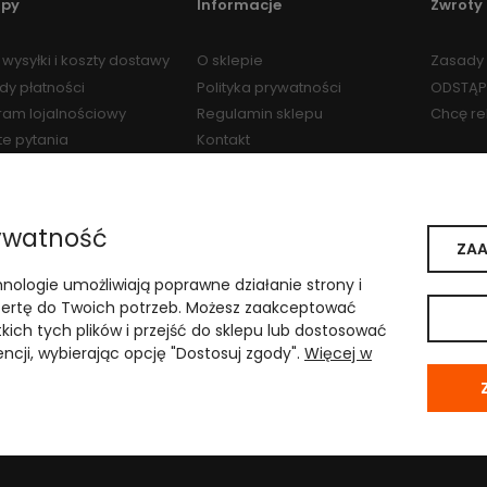
upy
Informacje
Zwroty 
wysyłki i koszty dostawy
O sklepie
Zasady 
dy płatności
Polityka prywatności
ODSTĄP
ram lojalnościowy
Regulamin sklepu
Chcę r
te pytania
Kontakt
Regulamin Programu
Lojalnościowego
ywatność
ZAA
i weterynaryjnymi
hnologie umożliwiają poprawne działanie strony i
ii w Katowicach
.
rtę do Twoich potrzeb. Możesz zaakceptować
kich tych plików i przejść do sklepu lub dostosować
ncji, wybierając opcję "Dostosuj zgody".
Więcej w