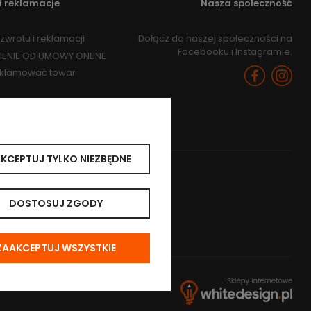
i reklamacje
Nasza społeczność
zwrotu i reklamacji
Dołącz do naszej społeczności na
Facebooku i Instagramie.
IENIE OD UMOWY ONLINE
eklamować towar
KCEPTUJ TYLKO NIEZBĘDNE
DOSTOSUJ ZGODY
ZAAKCEPTUJ WSZYSTKIE