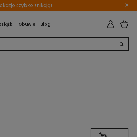
×
kazje szybko znikają!
Książki
Obuwie
Blog