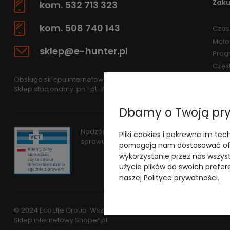
Zak
kom. 532 713 323
kom. 508 740 143
Czas 
Meto
sklep@e-hunter.pl
Prog
Częs
Obsługa sklepu internetowego: pn.-pt 7.30-15.30
Sklep stacjonarny: pn.-pt. 7.30-15.30
Dbamy o Twoją pr
Nadzór nad obrotem produktami leczniczym
Pliki cookies i pokrewne im tec
sprawuje
Wojewódzki Inspektorat Weterynar
pomagają nam dostosować ofe
wykorzystanie przez nas wszyst
użycie plików do swoich prefere
naszej Polityce prywatności.
© 2024 Eco Life Group. Wszystkie prawa zastrzeżone.
Sklep internetowy Shoper.pl