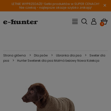
LETNIE WYPRZEDAŻE! Setki produktów w SUPER CENACH!
×
Nie czekaj - najlepsze okazje szybko znikają!
>
>
>
Strona główna
Dla psów
Ubranka dla psa
Sweter dla
>
psa
Hunter Sweterek dla psa Malmö beżowy Nowa Kolekcja