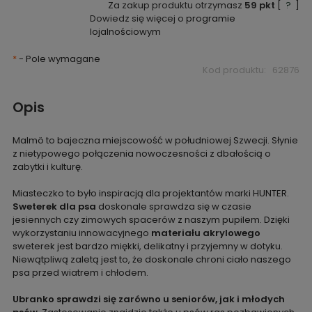
Za zakup produktu otrzymasz
59
pkt
[
?
]
Dowiedz się więcej o
programie
lojalnościowym
*
- Pole wymagane
Kod produktu:
62876
Opis
Malmö to bajeczna miejscowość w południowej Szwecji. Słynie
z nietypowego połączenia nowoczesności z dbałością o
zabytki i kulturę.
Miasteczko to było inspiracją dla projektantów marki HUNTER.
Sweterek dla psa
doskonale sprawdza się w czasie
jesiennych czy zimowych spacerów z naszym pupilem. Dzięki
wykorzystaniu innowacyjnego
materiału akrylowego
sweterek jest bardzo miękki, delikatny i przyjemny w dotyku.
Niewątpliwą zaletą jest to, że doskonale chroni ciało naszego
psa przed wiatrem i chłodem.
Ubranko sprawdzi się zarówno u seniorów, jak i młodych