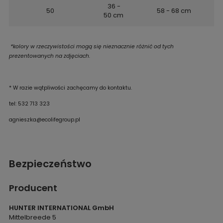
36 -
50
58 - 68 cm
50 cm
*kolory w rzeczywistości mogą się nieznacznie różnić od tych
prezentowanych na zdjęciach.
* W razie wątpliwości zachęcamy do kontaktu.
tel: 532 713 323
agnieszka@ecolifegroup.pl
Bezpieczeństwo
Producent
HUNTER INTERNATIONAL GmbH
Mittelbreede 5